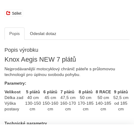
Sdílet
Popis
Odeslat dotaz
Popis výrobku
Knox Aegis NEW 7 plátů
Nejprodávanější motocyklový chránič páteře s průlomovou
technologií pro úplnou svobodu pohybu.
Parametry:
Velikost
5 plátů
6 plátů
7 plátů
8 plátů
8 RACE
9 plátů
Délka zad
40 cm
45 cm
47,5 cm
50 cm
50 cm
52,5 cm
Výška
130-150
150-160
160-170
170-185
140-185
od 185
postavy
cm
cm
cm
cm
cm
cm
Technické parametry