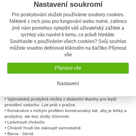
• Certifikováno CE na motocykl chrániče standardní EN 1621-
Nastavení soukromí
2:2014. Prochází testy až při -20 ° C takže je vhodný pro použití v
nízkých teplotách.
Pro poskytování služeb používáme soubory cookies.
• Multifunkční využití chránič páteře pro jezdce motocyklů a jiných
Některé z nich jsou pro fungování webu nutné, zatímco
sportů, lyžování, horská kola…
jiné nám pomohou vylepšit váš uživatelský zážitek a
• Flexibilní pohyblivost chrániče, zajišťuje maximální pokrytí zad.
rychleji vás navést k tomu, co právě hledáte.
•Aegis má vynikající systém vzduchové ventilace.
• Technologie větrání pro lepší proudění vzduchu, aby nedošlo
Souhlasíte s používáním všech cookies? Svůj souhlas
k propocení.
můžete snadno definovat kliknutím na tlačítko Přijmout
• Inovace 2014 - další EVA pěna na vnitřní straně pro větší výkon
vše
• Univerzální poloha bederní popruhu umožňuje individuální
nastavení.
Přijmout vše
• Extra přidané boční popruhy zajišťují bezpečné uchycení
chrániče k zádům.
Nastavení
• Rychlé zapínatelné měkké ramenní popruhy pro větší pohodlí.
Možnost spojení popruhy s hrudním chráničem od Knoxu.
• Vyjímatelná prodyšná vložka z distanční tkaniny pro lepší
proudění vzduchu. Lze prát v pračce.
• Konstrukce s nízkým profilem konstruovány tak, aby je lehký a
prodyšný, ale bez ztráty účinnosti.
• Ledvinové chrániče.
• Chránič hrudi lze zakoupit samostatně.
• Barva - černá