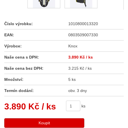
Číslo výrobku:
1010800013320
EAN:
0803509007330
Výrobce:
Knox
Naše cena s DPH:
3.890 Kč
/ ks
Naše cena bez DPH:
3.215 Kč / ks
Množství:
5 ks
Termín dodání:
obv. 3 dny
3.890 Kč
/ ks
ks
Koupit