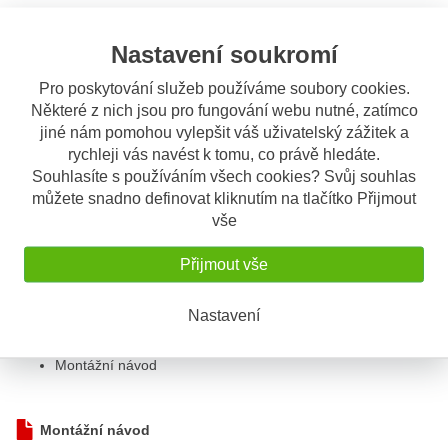
Nastavení soukromí
Popis
Odeslat dotaz
Pro poskytování služeb používáme soubory cookies.
Popis výrobku
Některé z nich jsou pro fungování webu nutné, zatímco
jiné nám pomohou vylepšit váš uživatelský zážitek a
Hliníkový krytu motoru SW-Motech:
rychleji vás navést k tomu, co právě hledáte.
Vyrobeno ze 4 mm silného broušeného hliníku
Souhlasíte s používáním všech cookies? Svůj souhlas
Otvory v krytu zajištují dobré větrání bloku motoru
můžete snadno definovat kliknutím na tlačítko Přijmout
Gumové podložky pro snížení vibrací
vše
Chrání motor proti odlétajícímu kamení
od předního kola
nebo kolizi
Přijmout vše
Jednoduchá montáž
V balení:
Nastavení
Kryt motoru
Montážní materiál
Montážní návod
Montážní návod