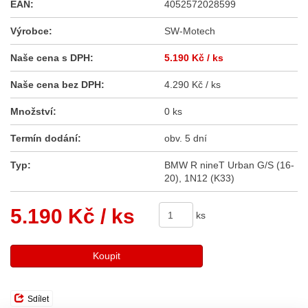
EAN:
4052572028599
Výrobce:
SW-Motech
Naše cena s DPH:
5.190 Kč
/ ks
Naše cena bez DPH:
4.290 Kč / ks
Množství:
0 ks
Termín dodání:
obv. 5 dní
Typ:
BMW R nineT Urban G/S (16-
20), 1N12 (K33)
5.190 Kč
/ ks
ks
Koupit
Sdílet