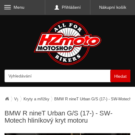
Menu
Přihlášení
Nákupní košík
Hledat
Vybavení motocyklu
Kryty a mřížky
BMW R nineT Urban G/S (17-) - SW-Motech hl
BMW R nineT Urban G/S (17-) - SW-
Motech hliníkový kryt motoru