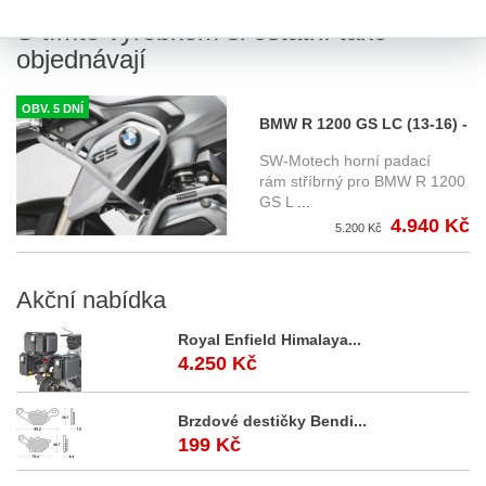
S tímto výrobkem si ostatní také
objednávají
OBV. 5 DNÍ
BMW R 1200 GS LC (13-16) -
horní padací rám stříbrný
SW-Motech horní padací
SW-Motech
rám stříbrný pro BMW R 1200
GS L
...
4.940 Kč
5.200 Kč
Akční
nabídka
Royal Enfield Himalaya...
4.250 Kč
Brzdové destičky Bendi...
199 Kč