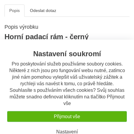
Popis
Odeslat dotaz
Popis výrobku
Horní padací rám - černý
Montáž na motocykl je možná pouze se spodním padacím
Nastavení soukromí
rámem SW-Motech nebo BMW, samostatně nelze tyto padací
rámy namontovat!
Pro poskytování služeb používáme soubory cookies.
pevné uchycení k rámu motocyklu
Některé z nich jsou pro fungování webu nutné, zatímco
materiál: ocel
jiné nám pomohou vylepšit váš uživatelský zážitek a
povrchová úprava černou práškovou varvou
rychleji vás navést k tomu, co právě hledáte.
průměr trubky 22 mm
Souhlasíte s používáním všech cookies? Svůj souhlas
Poznámka:
není kompatibilní s orig. přídavnými světly od BMW
můžete snadno definovat kliknutím na tlačítko Přijmout
V balení:
vše
1 pár padacích rámů
montážní materiál
Přijmout vše
montážní návod
Nastavení