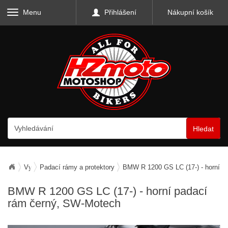
Menu
Přihlášení
Nákupní košík
Hledat
Vybavení motocyklu
Padací rámy a protektory
BMW R 1200 GS LC (17-) - horní p
BMW R 1200 GS LC (17-) - horní padací
rám černý, SW-Motech