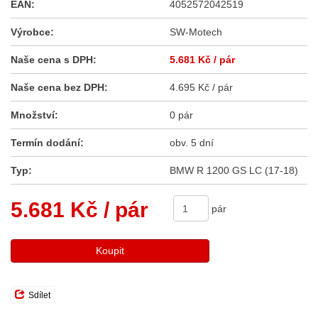
EAN:
4052572042519
Výrobce:
SW-Motech
Naše cena s DPH:
5.681 Kč
/ pár
Naše cena bez DPH:
4.695 Kč / pár
Množství:
0 pár
Termín dodání:
obv. 5 dní
Typ:
BMW R 1200 GS LC (17-18)
5.681 Kč
/ pár
pár
Koupit
Sdílet