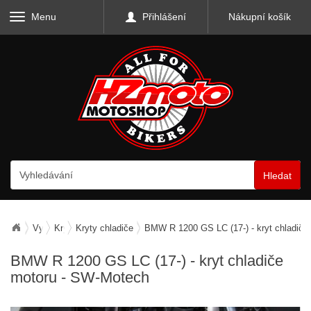
Menu
Přihlášení
Nákupní košík
Hledat
Vybavení motocyklu
Kryty a mřížky
Kryty chladiče
BMW R 1200 GS LC (17-) - kryt chladiče
BMW R 1200 GS LC (17-) - kryt chladiče
motoru - SW-Motech