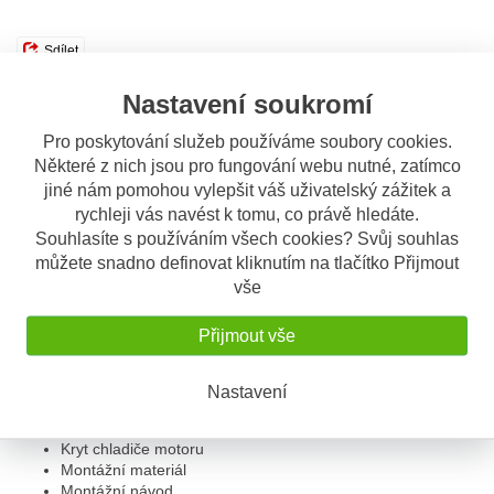
Sdílet
Nastavení soukromí
Popis
Odeslat dotaz
Pro poskytování služeb používáme soubory cookies.
Některé z nich jsou pro fungování webu nutné, zatímco
Popis výrobku
jiné nám pomohou vylepšit váš uživatelský zážitek a
rychleji vás navést k tomu, co právě hledáte.
Kryt chránící chladič motoru před
Souhlasíte s používáním všech cookies? Svůj souhlas
odlétávajícími kamínky od předního
můžete snadno definovat kliknutím na tlačítko Přijmout
kola - SW-Motech
vše
Materiál: pevná slitina hliníku
Přijmout vše
Barva: černá
Stabilní pevná konstrukce
Snadná montáž
Nastavení
V balení:
Kryt chladiče motoru
Montážní materiál
Montážní návod