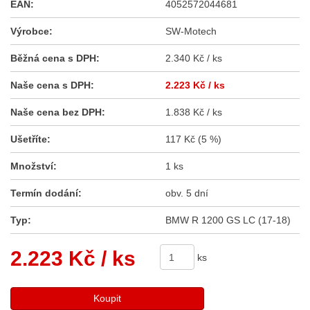
EAN:
4052572044681
Výrobce:
SW-Motech
Běžná cena s DPH:
2.340 Kč / ks
Naše cena s DPH:
2.223 Kč
/ ks
Naše cena bez DPH:
1.838 Kč / ks
Ušetříte:
117 Kč (5 %)
Množství:
1 ks
Termín dodání:
obv. 5 dní
Typ:
BMW R 1200 GS LC (17-18)
2.223 Kč
/ ks
ks
Koupit