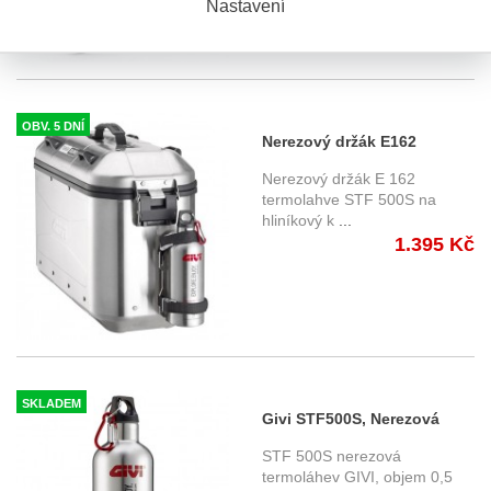
Nastavení
OBV. 5 DNÍ
Nerezový držák E162
termolahve Givi STF500S
Nerezový držák E 162
termolahve STF 500S na
hliníkový k
...
1.395 Kč
SKLADEM
Givi STF500S, Nerezová
termolahev objem 0,5 l.
STF 500S nerezová
termoláhev GIVI, objem 0,5