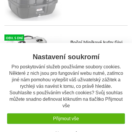
OBV. 5 DNÍ
Boční hliníkové kufry Givi
DLMK36APACK2 Trekker
Givi DLMK36APACK2, pár
Nastavení soukromí
Dolomiti - 36/36 l,, stříbrné 1
hliníkových bočních kufrů o
obje
...
pár
Pro poskytování služeb používáme soubory cookies.
12.960 Kč
Některé z nich jsou pro fungování webu nutné, zatímco
jiné nám pomohou vylepšit váš uživatelský zážitek a
rychleji vás navést k tomu, co právě hledáte.
Souhlasíte s používáním všech cookies? Svůj souhlas
SKLADEM
můžete snadno definovat kliknutím na tlačítko Přijmout
Givi T514B taška do kufrů
vše
Dolomiti DLM30
T 514B textilní vnitřní taška do
kufrů Dolomiti 30 l.
...
Přijmout vše
1.290 Kč