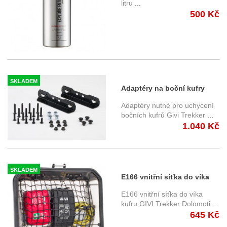
litru
...
500 Kč
SKLADEM
Adaptéry na boční kufry
Givi Dolomiti pro boční
Adaptéry nutné pro uchycení
nosiče SW-Motech
bočních kufrů Givi Trekker
...
1.040 Kč
EVO/PRO
SKLADEM
E166 vnitřní síťka do víka
kufru GIVI Trekker Dolomoti
E166 vnitřní síťka do víka
DLM 30/DLM 46
kufru GIVI Trekker Dolomoti
...
645 Kč