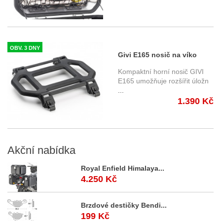
OBV. 3 DNY
Givi E165 nosič na víko
kufru Dolomiti DLM 30 a
Kompaktní horní nosič GIVI
DLM 46
E165 umožňuje rozšířit úložn
...
1.390 Kč
Akční
nabídka
Royal Enfield Himalaya...
4.250 Kč
Brzdové destičky Bendi...
199 Kč