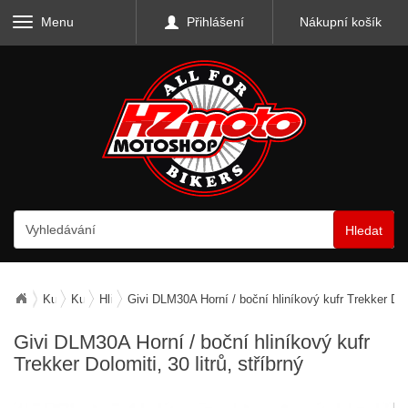
Menu
Přihlášení
Nákupní košík
Hledat
Kufry, zavazadla, nosiče
Kufry horní
Hliníkové horní kufry
Givi DLM30A Horní / boční hliníkový kufr Trekker Dolom
Givi DLM30A Horní / boční hliníkový kufr
Trekker Dolomiti, 30 litrů, stříbrný