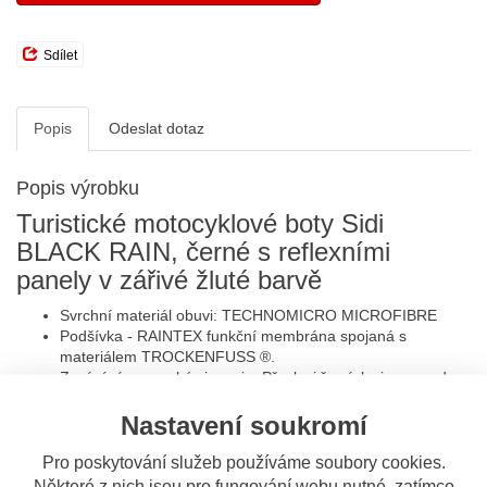
Sdílet
Popis
Odeslat dotaz
Popis výrobku
Turistické motocyklové boty Sidi
BLACK RAIN, černé s reflexními
panely v zářivé žluté barvě
Svrchní materiál obuvi: TECHNOMICRO MICROFIBRE
Podšívka - RAINTEX funkční membrána spojaná s
materiálem TROCKENFUSS ®.
Zapínání na suchý zip a zip. Přezky i řemínky jsou snadno
vyměnitelné
Vnitřní chrániče paty, kotníku a špice.
Nastavení soukromí
Elastický panel v lýtkové oblasti
Protiskluzová gumová podrážka.
Pro poskytování služeb používáme soubory cookies.
Reflexní prvky v zadní části.
Některé z nich jsou pro fungování webu nutné, zatímco