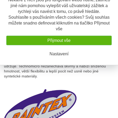
CE certifikace - znamená, že výrobek splňuje požadavky na
jiné nám pomohou vylepšit váš uživatelský zážitek a
základní zdravotní a bezpečnostní požadavky evropské
rychleji vás navést k tomu, co právě hledáte.
směrnice 89/686 / EEC
Souhlasíte s používáním všech cookies? Svůj souhlas
Při konstrukci většiny bot Sidi používá
můžete snadno definovat kliknutím na tlačítko Přijmout
novou generaci materiálu s názvem
vše
"Technomicro". Technomicro je kompozitní
materiál, který vzniká z pramenů
Přijmout vše
mikrovlákna. Tato vlákna se chovají jako
přírodní kůže kůže, ale s výhodou vyšší
pevnosti, měkčí textury a nižší
Nastavení
hmotnost. Technomicro je také odolný
proti vodě, vysoce odolný proti oděru a trhání a snadno se čistí a
udržuje. Technomicro nezanechává skvrny a nabízí sníženou
hmotnost, větší flexibilitu a lepší pocit než usně nebo jiné
syntetické materiály.