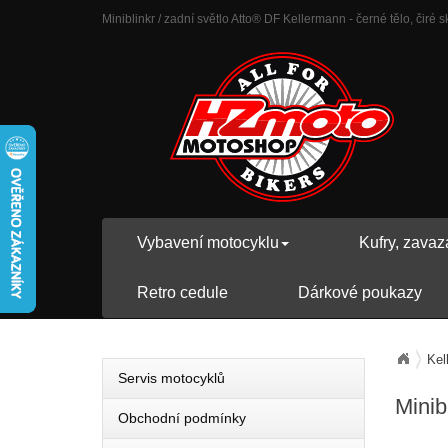
Miniblinkr / zadní světlo Atto® DF Kellermann - černé tělo, čiré s
Vybavení motocyklu
Kufry, zavaz
Retro cedule
Dárkové poukazy
Kel
Servis motocyklů
Minib
Obchodní podmínky