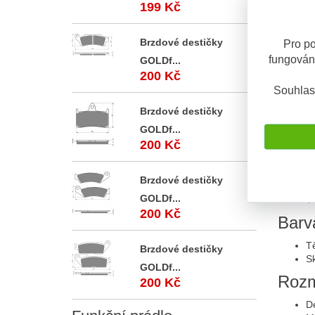
Popis
199 Kč
Popis 
Brzdové destičky
Pro po
fungován
Minibli
GOLDf...
200 Kč
Ex
Souhlas
Zá
T
Brzdové destičky
E
GOLDf...
E
200 Kč
Kv
1
Ev
Brzdové destičky
P
GOLDf...
V 
200 Kč
Barv
Tě
Brzdové destičky
Sk
GOLDf...
Rozm
200 Kč
D