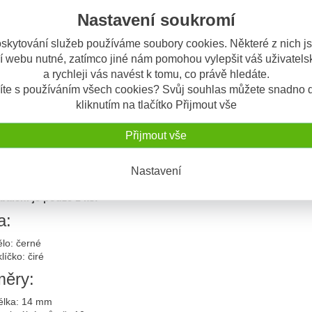
Odeslat dotaz
Nastavení soukromí
výrobku
skytování služeb používáme soubory cookies. Některé z nich j
í webu nutné, zatímco jiné nám pomohou vylepšit váš uživatelsk
nkr / zadní světlo / brzdové světlo Atto® DF Kellermann - zaujme 
a rychleji vás navést k tomu, co právě hledáte.
tra malé blinkry neuvěřitelnou svítivostí
íte s používáním všech cookies? Svůj souhlas můžete snadno d
roveň jsou blinkry i zadní světlo / brzdové světlo!
kliknutím na tlačítko Přijmout vše
echnologie
EXtranz®
- extrémní optická průhlednost
xtrémně výkonné LED Kellermann technologie
CE homologováno E13*50R00/20*35113*00 - pouze jako zadní!
Přijmout vše
alitní kovové tělo blinkru
2V napájení
Nastavení
ropská ochrana designu
řipevnění šroubkem M5x0,5x6,5
balení je pouze 1 ks!
a:
lo: černé
líčko: čiré
ěry:
élka: 14 mm