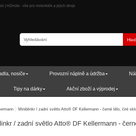
klo | HZmoto - vše pro motorkáře a jejich stroje
Hled
adla, nosiče
Provozní náplně a údržba
Náh
Tipy na dárky
Akční zboží a výprodej
lermann
Miniblinkr / zadní světlo Atto® DF Kellermann - černé tělo, čiré skl
linkr / zadní světlo Atto® DF Kellermann - černé