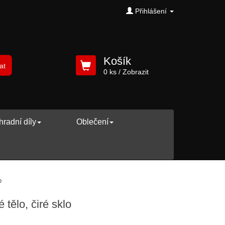
Přihlášení
Košík
at
0 ks
/ Zobrazit
radní díly
Oblečení
o
 tělo, čiré sklo