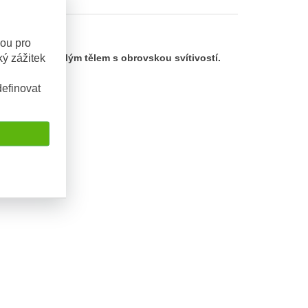
sou pro
ý zážitek
neuvěřitelně malým tělem s obrovskou svítivostí.
efinovat