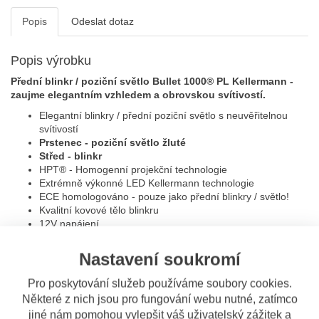
Popis
Odeslat dotaz
Popis výrobku
Přední blinkr / poziční světlo Bullet 1000® PL Kellermann -
zaujme elegantním vzhledem a obrovskou svítivostí.
Elegantní blinkry / přední poziční světlo s neuvěřitelnou
svítivostí
Prstenec - poziční světlo žluté
Střed - blinkr
HPT
®
- Homogenní projekční technologie
Extrémně výkonné LED Kellermann technologie
ECE homologováno - pouze jako přední blinkry / světlo!
Kvalitní kovové tělo blinkru
12V napájení
Evropská ochrana designu
Připevnění šroubkem M8 x 20
Nastavení soukromí
V balení je pouze 1 ks!
Pro poskytování služeb používáme soubory cookies.
Barva:
Některé z nich jsou pro fungování webu nutné, zatímco
Tělo: černé
jiné nám pomohou vylepšit váš uživatelský zážitek a