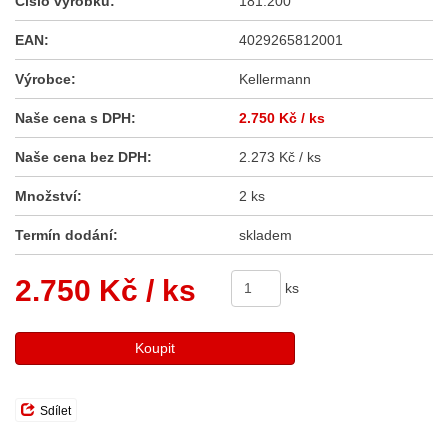
Číslo výrobku:
181.200
EAN:
4029265812001
Výrobce:
Kellermann
Naše cena s DPH:
2.750 Kč
/ ks
Naše cena bez DPH:
2.273 Kč / ks
Množství:
2 ks
Termín dodání:
skladem
2.750 Kč
/ ks
ks
Koupit
Sdílet