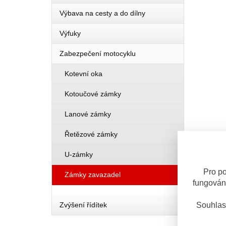
Výbava na cesty a do dílny
Výfuky
Zabezpečení motocyklu
Kotevní oka
Kotoučové zámky
Lanové zámky
Řetězové zámky
U-zámky
Pro po
Zámky zavazadel
fungován
Souhlas
Zvýšení řídítek