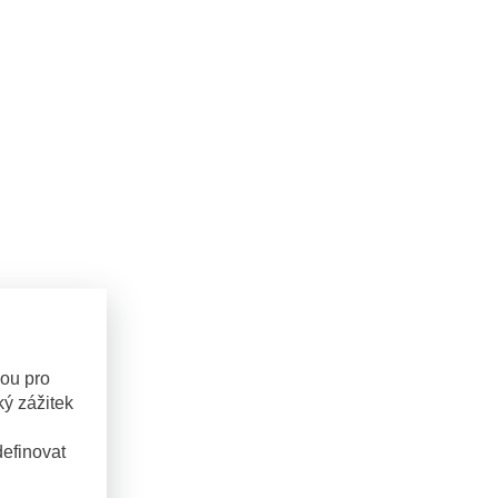
sou pro
ý zážitek
efinovat