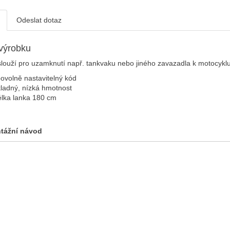
Odeslat dotaz
výrobku
ouží pro uzamknutí např. tankvaku nebo jiného zavazadla k motocyklu
bovolně nastavitelný kód
ladný, nízká hmotnost
élka lanka 180 cm
tážní návod