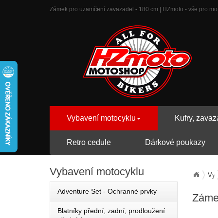
Zámek pro uzamčení zavazadel - 180 cm | HZmoto - vše pro moto
Vybavení motocyklu
Kufry, zavaz
Retro cedule
Dárkové poukazy
Vybavení
motocyklu
Vyb
Adventure Set - Ochranné prvky
Záme
Blatníky přední, zadní, prodloužení