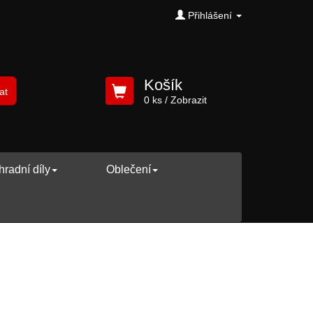
Přihlášení
Košík
at
0 ks
/ Zobrazit
radní díly
Oblečení