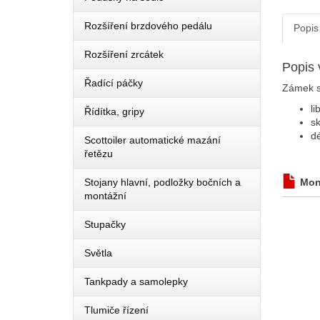
Rozšíření brzdového pedálu
Popis
Rozšíření zrcátek
Popis 
Řadící páčky
Zámek sl
li
Řídítka, gripy
sk
d
Scottoiler automatické mazání
řetězu
Stojany hlavní, podložky bočních a
Mon
montážní
Stupačky
Světla
Tankpady a samolepky
Tlumiče řízení