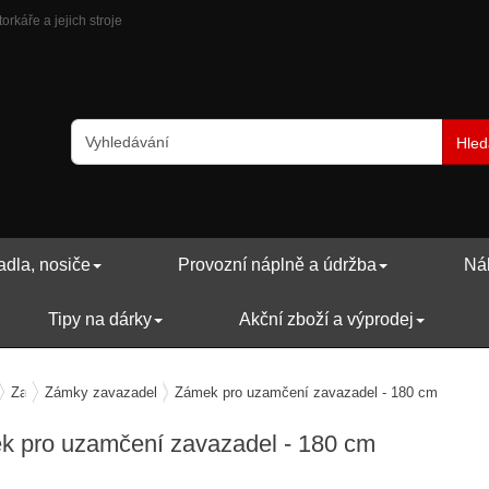
rkáře a jejich stroje
Hled
adla, nosiče
Provozní náplně a údržba
Náh
Tipy na dárky
Akční zboží a výprodej
avení motocyklu
Zabezpečení motocyklu
Zámky zavazadel
Zámek pro uzamčení zavazadel - 180 cm
k pro uzamčení zavazadel - 180 cm