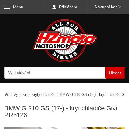
Menu
Přihlášení
Nákupní košík
Hledat
Vybavení motocyklu
Kryty a mřížky
Kryty chladiče
BMW G 310 GS (17-) - kryt chladiče Giv
BMW G 310 GS (17-) - kryt chladiče Givi
PR5126