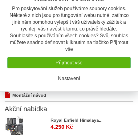
Pro poskytování služeb používáme soubory cookies.
Některé z nich jsou pro fungování webu nutné, zatímco
Popis
Odeslat dotaz
jiné nám pomohou vylepšit váš uživatelský zážitek a
rychleji vás navést k tomu, co právě hledáte.
Popis výrobku
Souhlasíte s používáním všech cookies? Svůj souhlas
můžete snadno definovat kliknutím na tlačítko Přijmout
Ochranný kryt na chladič motoru - Givi
vše
PR 5126
Přijmout vše
Materiál: nerezová ocel
Barva: černá prášková
Snadná, rychlá montáž
Nastavení
Montážní návod
Akční
nabídka
Royal Enfield Himalaya...
4.250 Kč