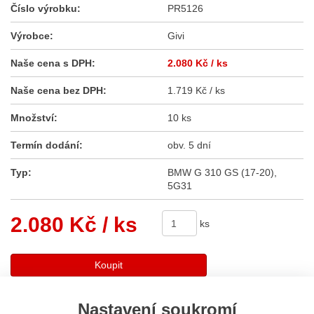
Číslo výrobku:
PR5126
Výrobce:
Givi
Naše cena s DPH:
2.080 Kč
/ ks
Naše cena bez DPH:
1.719 Kč / ks
Množství:
10 ks
Termín dodání:
obv. 5 dní
Typ:
BMW G 310 GS (17-20),
5G31
2.080 Kč
/ ks
ks
Koupit
Nastavení soukromí
Sdílet