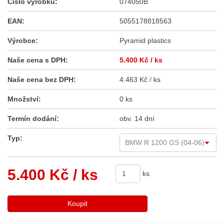
Číslo výrobku:
074050B
EAN:
5055178818563
Výrobce:
Pyramid plastics
Naše cena s DPH:
5.400 Kč
/ ks
Naše cena bez DPH:
4.463 Kč / ks
Množství:
0 ks
Termín dodání:
obv. 14 dní
Typ:
5.400 Kč
/ ks
ks
Koupit