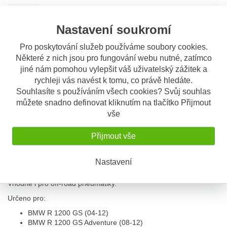
Sdílet
Nastavení soukromí
Popis
Odeslat dotaz
Pro poskytování služeb používáme soubory cookies.
Některé z nich jsou pro fungování webu nutné, zatímco
jiné nám pomohou vylepšit váš uživatelský zážitek a
Popis výrobku
rychleji vás navést k tomu, co právě hledáte.
Zadní blatníček, černý lesklý
Souhlasíte s používáním všech cookies? Svůj souhlas
můžete snadno definovat kliknutím na tlačítko Přijmout
Instalací zadního blatníčku nejen vylepšíte vzhled Vašeho
vše
motocyklu, ale je to i praktický díl - ochráníte tlumič pérování před
nečistotami odlétavajícími od zadního kola, tím prodloužíte jeho
životnost.
Přijmout vše
Je vyroben z velmi pevného sklolaminátu, nikoliv plastu! Rameno
je vyrobené z nerezové oceli. Spojovací materiál je součástí
Nastavení
dodávky.
Vhodné i pro off-road pneumatiky.
Určeno pro:
BMW R 1200 GS (04-12)
BMW R 1200 GS Adventure (08-12)