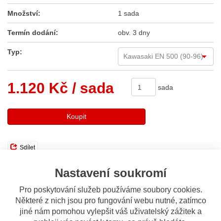
Množství:
1 sada
Termín dodání:
obv. 3 dny
Typ:
1.120 Kč
/ sada
sada
Koupit
Sdílet
Nastavení soukromí
Popis
Odeslat dotaz
Pro poskytování služeb používáme soubory cookies.
Některé z nich jsou pro fungování webu nutné, zatímco
Popis výrobku
jiné nám pomohou vylepšit váš uživatelský zážitek a