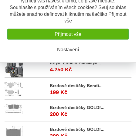
rychleji vás navést k tomu, co právě hledáte.
Sada originálních ložisek do krku řízení
od značky Tourmax.
Souhlasíte s používáním všech cookies? Svůj souhlas
můžete snadno definovat kliknutím na tlačítko Přijmout
Sada kuželíkových ložisek do krku
vše
řízení v originální kvalitě (stejný
dodavatel ložisek jako v prvovýrobě) japonského výrobce.
Přijmout vše
Nastavení
Akční
nabídka
Royal Enfield Himalaya...
4.250 Kč
Brzdové destičky Bendi...
199 Kč
Brzdové destičky GOLDf...
200 Kč
Brzdové destičky GOLDf...