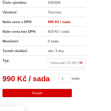
Číslo výrobku:
SSK908
Výrobce:
Tourmax
Naše cena s DPH:
990 Kč
/ sada
Naše cena bez DPH:
819 Kč / sada
Množství:
0 sada
Termín dodání:
obv. 3 dny
Typ:
990 Kč
/ sada
sada
Koupit
Sdílet