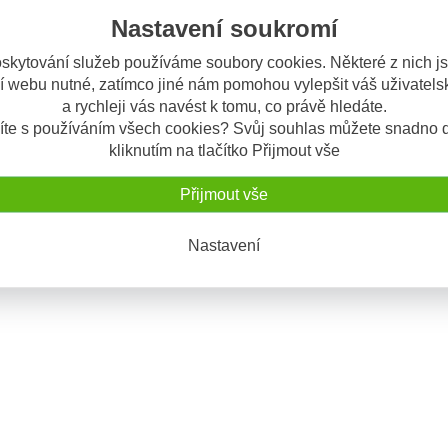
Nastavení soukromí
Odeslat dotaz
skytování služeb používáme soubory cookies. Některé z nich j
í webu nutné, zatímco jiné nám pomohou vylepšit váš uživatelsk
a rychleji vás navést k tomu, co právě hledáte.
výrobku
íte s používáním všech cookies? Svůj souhlas můžete snadno d
ginálních ložisek do krku řízení od značky Tourmax.
kliknutím na tlačítko Přijmout vše
elíkových ložisek do krku řízení v originální kvalitě (stejný dodavatel l
Přijmout vše
ého výrobce.
Nastavení