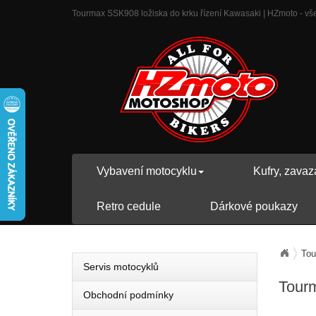
Tourmax SSK908 ložiska do krku řízení Kawasaki | HZmoto - vše 
Vybavení motocyklu
Kufry, zavaz
Retro cedule
Dárkové poukazy
Tou
Servis motocyklů
Tourm
Obchodní podmínky