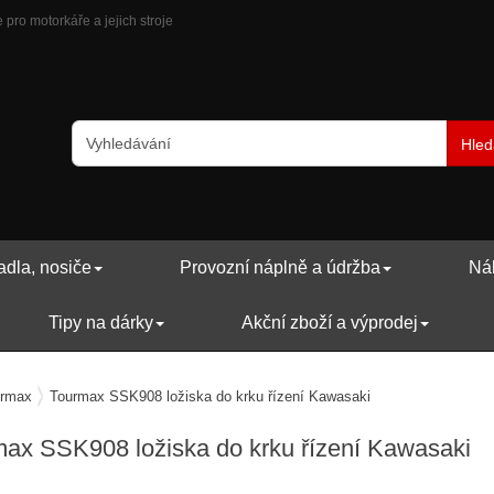
pro motorkáře a jejich stroje
Hled
adla, nosiče
Provozní náplně a údržba
Náh
Tipy na dárky
Akční zboží a výprodej
rmax
Tourmax SSK908 ložiska do krku řízení Kawasaki
ax SSK908 ložiska do krku řízení
Kawasaki