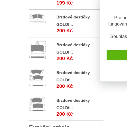
199 Kč
Popis
Brzdové destičky
Pro po
fungován
GOLDf...
200 Kč
Popis 
Souhlas
Sada ori
Brzdové destičky
Sada kuž
GOLDf...
japonsk
200 Kč
Brzdové destičky
GOLDf...
200 Kč
Brzdové destičky
GOLDf...
200 Kč