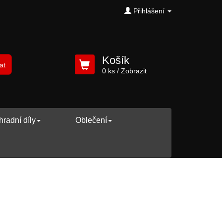
Přihlášení
Košík
at
0 ks
/ Zobrazit
radní díly
Oblečení