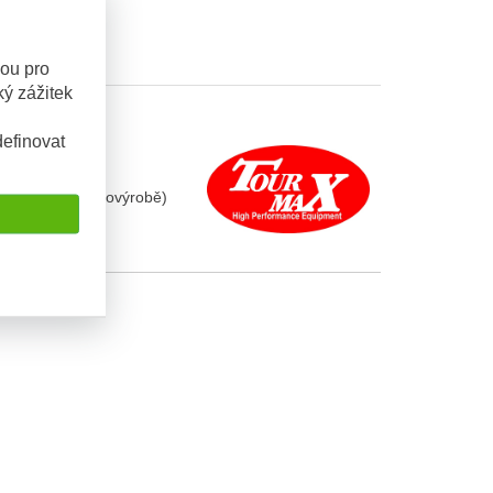
sou pro
ý zážitek
efinovat
ožisek jako v prvovýrobě)