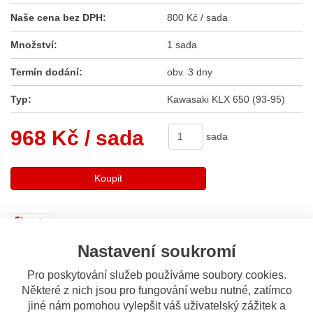
Naše cena bez DPH:
800 Kč / sada
Množství:
1 sada
Termín dodání:
obv. 3 dny
Typ:
Kawasaki KLX 650 (93-95)
968 Kč
/ sada
sada
Koupit
Sdílet
Nastavení soukromí
Popis
Odeslat dotaz
Pro poskytování služeb používáme soubory cookies.
Některé z nich jsou pro fungování webu nutné, zatímco
jiné nám pomohou vylepšit váš uživatelský zážitek a
Popis výrobku