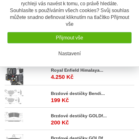
rychleji vás navést k tomu, co právě hledáte.
Sada originálních ložisek do krku řízení
Souhlasíte s používáním všech cookies? Svůj souhlas
od značky Tourmax.
můžete snadno definovat kliknutím na tlačítko Přijmout
vše
Sada kuželíkových ložisek do krku
řízení v originální kvalitě (stejný
dodavatel ložisek jako v prvovýrobě) japonského výrobce.
Přijmout vše
Nastavení
Akční
nabídka
Royal Enfield Himalaya...
4.250 Kč
Brzdové destičky Bendi...
199 Kč
Brzdové destičky GOLDf...
200 Kč
Brzdové destičky GOLDf...