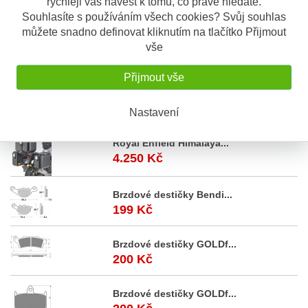
rychleji vás navést k tomu, co právě hledáte.
Sada originálních ložisek do krku řízení
od značky Tourmax.
Souhlasíte s používáním všech cookies? Svůj souhlas
můžete snadno definovat kliknutím na tlačítko Přijmout
Sada kuželíkových ložisek do krku
vše
řízení v originální kvalitě (stejný
dodavatel ložisek jako v prvovýrobě) japonského výrobce.
Přijmout vše
Nastavení
Akční
nabídka
Royal Enfield Himalaya...
4.250 Kč
Brzdové destičky Bendi...
199 Kč
Brzdové destičky GOLDf...
200 Kč
Brzdové destičky GOLDf...