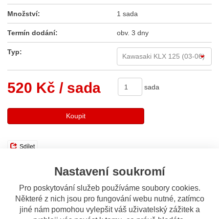
Množství:
1 sada
Termín dodání:
obv. 3 dny
Typ:
520 Kč
/ sada
sada
Koupit
Sdílet
Nastavení soukromí
Popis
Odeslat dotaz
Pro poskytování služeb používáme soubory cookies.
Některé z nich jsou pro fungování webu nutné, zatímco
Popis výrobku
jiné nám pomohou vylepšit váš uživatelský zážitek a