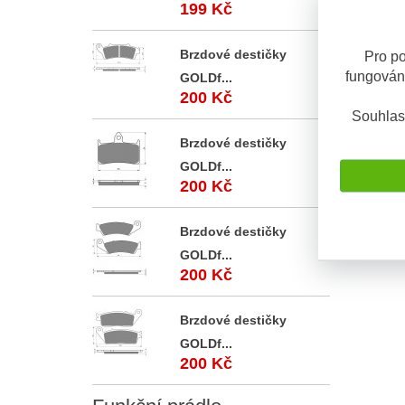
199 Kč
Popis
Brzdové destičky
Pro po
fungován
GOLDf...
200 Kč
Popis 
Souhlas
Sada ori
Brzdové destičky
Sada kuž
GOLDf...
japonsk
200 Kč
Brzdové destičky
GOLDf...
200 Kč
Brzdové destičky
GOLDf...
200 Kč