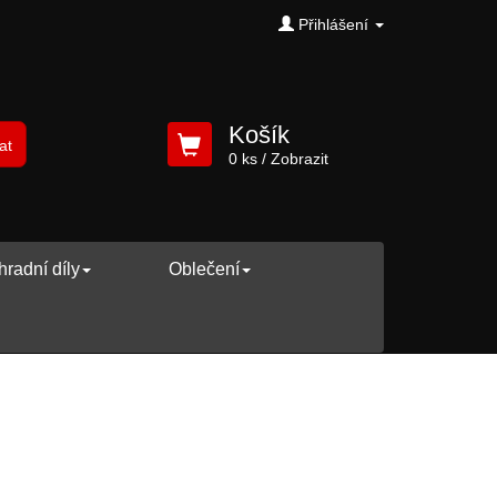
Přihlášení
Košík
at
0 ks
/ Zobrazit
radní díly
Oblečení