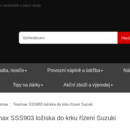
 motorkáře a jejich stroje
Hled
adla, nosiče
Provozní náplně a údržba
Náh
Tipy na dárky
Akční zboží a výprodej
rmax
Tourmax SSS903 ložiska do krku řízení Suzuki
ax SSS903 ložiska do krku řízení
Suzuki