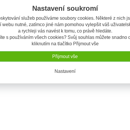
Nastavení soukromí
Odeslat dotaz
skytování služeb používáme soubory cookies. Některé z nich j
í webu nutné, zatímco jiné nám pomohou vylepšit váš uživatelsk
a rychleji vás navést k tomu, co právě hledáte.
výrobku
íte s používáním všech cookies? Svůj souhlas můžete snadno d
ginálních ložisek do krku řízení od značky Tourmax.
kliknutím na tlačítko Přijmout vše
elíkových ložisek do krku řízení v originální kvalitě (stejný dodavatel l
Přijmout vše
ého výrobce.
Nastavení