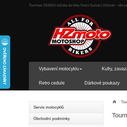
Tourmax SSS903 ložiska do krku řízení Suzuki | HZmoto - vše pro
Vybavení motocyklu
Kufry, zavaz
Retro cedule
Dárkové poukazy
Tou
Servis motocyklů
Tourm
Obchodní podmínky