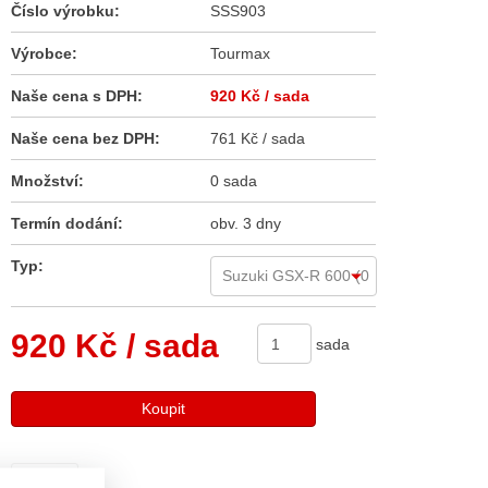
Číslo výrobku:
SSS903
Výrobce:
Tourmax
Naše cena s DPH:
920 Kč
/ sada
Naše cena bez DPH:
761 Kč / sada
Množství:
0 sada
Termín dodání:
obv. 3 dny
Typ:
920 Kč
/ sada
sada
Koupit
Sdílet