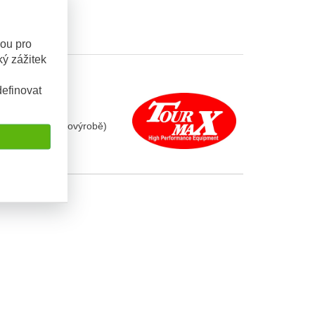
sou pro
ý zážitek
efinovat
ožisek jako v prvovýrobě)