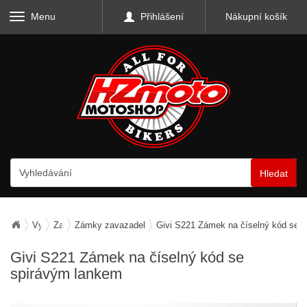
Menu
Přihlášení
Nákupní košík
Hledat
Vybavení motocyklu
Zabezpečení motocyklu
Zámky zavazadel
Givi S221 Zámek na číselný kód se 
Givi S221 Zámek na číselný kód se
spirávým lankem