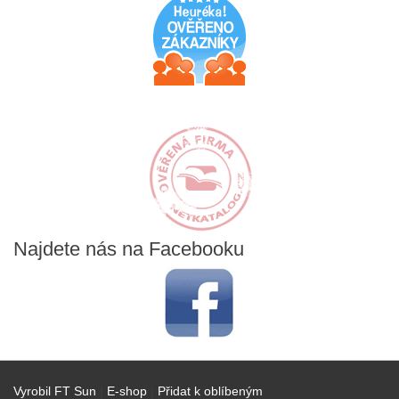
Najdete
nás na Facebooku
Vyrobil FT Sun
|
E-shop
|
Přidat k oblíbeným