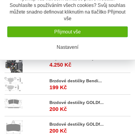
Souhlasíte s používáním všech cookies? Svůj souhlas
Givi S 221 lanko se zámkem na číselný
můžete snadno definovat kliknutím na tlačítko Přijmout
kód, pro zamčení zipů a textilních
vše
zavazadel k motorce
Přijmout vše
Akční
nabídka
Nastavení
Royal Enfield Himalaya...
4.250 Kč
Brzdové destičky Bendi...
199 Kč
Brzdové destičky GOLDf...
200 Kč
Brzdové destičky GOLDf...
200 Kč