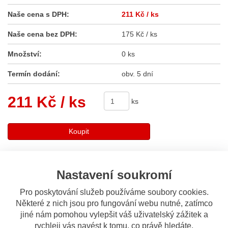
Naše cena s DPH:
211 Kč
/ ks
Naše cena bez DPH:
175 Kč / ks
Množství:
0 ks
Termín dodání:
obv. 5 dní
211 Kč
/ ks
ks
Koupit
Sdílet
Nastavení soukromí
Pro poskytování služeb používáme soubory cookies.
Popis
Odeslat dotaz
Některé z nich jsou pro fungování webu nutné, zatímco
jiné nám pomohou vylepšit váš uživatelský zážitek a
Popis výrobku
rychleji vás navést k tomu, co právě hledáte.