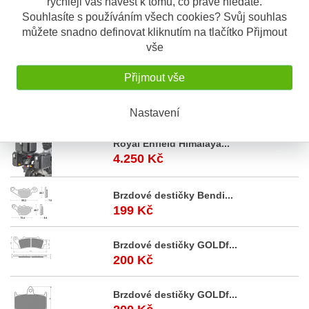
rychleji vás navést k tomu, co právě hledáte.
Popis
Odeslat dotaz
Souhlasíte s používáním všech cookies? Svůj souhlas
můžete snadno definovat kliknutím na tlačítko Přijmout
Popis výrobku
vše
Jehlový ventil karburátoru včetně sedla (1 ks)
Přijmout vše
Yamaha XJR 1200/1300 95-01
Nastavení
Akční
nabídka
Royal Enfield Himalaya...
4.250 Kč
Brzdové destičky Bendi...
199 Kč
Brzdové destičky GOLDf...
200 Kč
Brzdové destičky GOLDf...