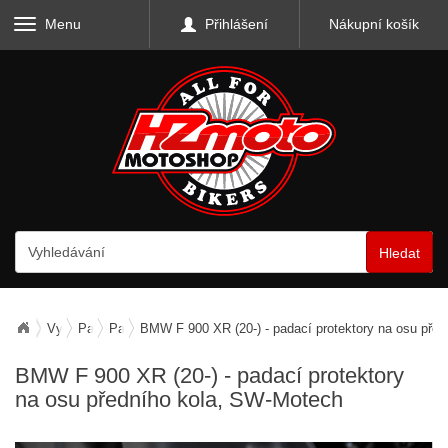
Menu
Přihlášení
Nákupní košík
Hledat
Vybavení motocyklu
Padací rámy a protektory
Padací protektory
BMW F 900 XR (20-) - padací protektory na osu pře
BMW F 900 XR (20-) - padací protektory
na osu předního kola, SW-Motech