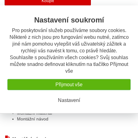
Koupit
Nastavení soukromí
Sdílet
Pro poskytování služeb používáme soubory cookies.
Některé z nich jsou pro fungování webu nutné, zatímco
Popis
Odeslat dotaz
jiné nám pomohou vylepšit váš uživatelský zážitek a
rychleji vás navést k tomu, co právě hledáte.
Popis výrobku
Souhlasíte s používáním všech cookies? Svůj souhlas
můžete snadno definovat kliknutím na tlačítko Přijmout
Padací protektory na osu předního kola
vše
Snadná montáž
Atraktivní design
Přijmout vše
Vyrobené z oděru odolného materiálu
V balení:
Nastavení
2x padací protektory
Montážní materiál
Montážní návod