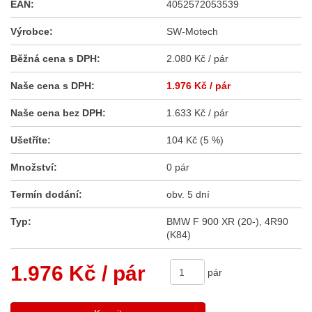
EAN:
4052572053539
Výrobce:
SW-Motech
Běžná cena s DPH:
2.080 Kč / pár
Naše cena s DPH:
1.976 Kč
/ pár
Naše cena bez DPH:
1.633 Kč / pár
Ušetříte:
104 Kč (5 %)
Množství:
0 pár
Termín dodání:
obv. 5 dní
Typ:
BMW F 900 XR (20-), 4R90
(K84)
1.976 Kč
/ pár
pár