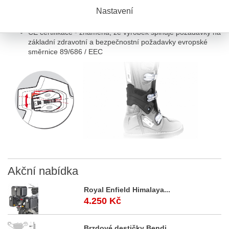
Vnitřní chrániče paty, kotníku a špice.
Nastavení
Plastový kloub v oblasti kotníku pro vyšší bezpečnost.
Protiskluzová gumová podrážka.
CE certifikace - znamená, že výrobek splňuje požadavky na
základní zdravotní a bezpečnostní požadavky evropské
směrnice 89/686 / EEC
Akční
nabídka
Royal Enfield Himalaya...
4.250 Kč
Brzdové destičky Bendi...