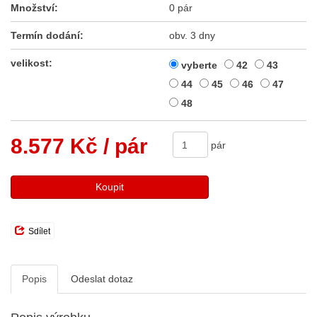
Množství:
0 pár
Termín dodání:
obv. 3 dny
velikost:
vyberte
42
43
44
45
46
47
48
8.577 Kč
/ pár
pár
Koupit
Sdílet
Popis
Odeslat dotaz