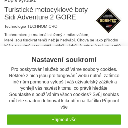
Popis výrobku
Turistické motocyklové boty
Sidi Adventure 2 GORE
Technologie TECHNOMICRO
Technomicro je materiál složený z mikrovláken,
které jsou tisíckrát tenčí než je hedvábí. Chová se jako přírodní
kůže, nicméně je pevnější, měkčí a lehčí. Navíc má ochranu vůči
vodě, rychle vysychá, je prodyšný a je ideálním materiálem pro
výrobu svršku obuvi. Oděru a plísním odolný materiál se čistí lépe
Nastavení soukromí
než kůže. Neroztahuje se a je odolný vůči působení
povětrnostních vlivů. Společnost Goretex testovala vzorky
Pro poskytování služeb používáme soubory cookies.
Adventure a dala SIDI zelenou k výrobě bot s tímto mikrovláknem.
Některé z nich jsou pro fungování webu nutné, zatímco
SIDI věří, že se jedná o velmi dobrý krok dopředu, protože
jiné nám pomohou vylepšit váš uživatelský zážitek a
mikrovlákna jsou high-tech materiál, dokonce lepší než usně, na
rychleji vás navést k tomu, co právě hledáte.
kterých zůstávají stopy jako záhyby. Navíc tento nový materiál je
Souhlasíte s používáním všech cookies? Svůj souhlas
téměř totožný s kůží.
můžete snadno definovat kliknutím na tlačítko Přijmout
Podšívka - GORE-TEX funkční membrána.
vše
Zapínání na suchý zip a nastavilenými přezkami s
regulovatelnými řemínky. Přezky i řemínky jsou snadno
vyměnitelné
Přijmout vše
Chránič holeně.