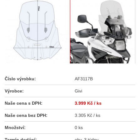
Číslo výrobku:
AF3117B
Výrobce:
Givi
Naše cena s DPH:
3.999 Kč
/ ks
Naše cena bez DPH:
3.305 Kč / ks
Množství:
0 ks
Termín dodání:
obv. 3 týdny