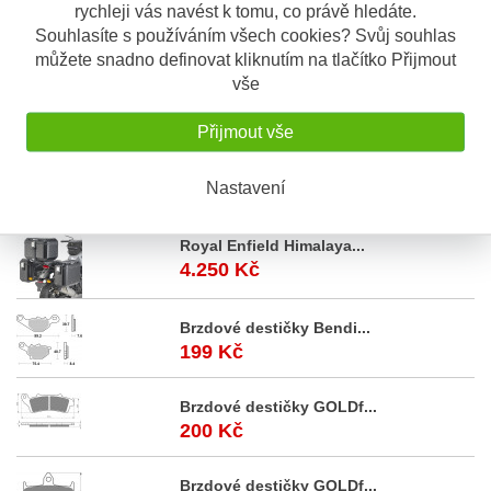
Maximální výška 57 cm (zvýšení o 12 cm)
rychleji vás navést k tomu, co právě hledáte.
Šířka 50 cm
Souhlasíte s používáním všech cookies? Svůj souhlas
můžete snadno definovat kliknutím na tlačítko Přijmout
SUZUKI
vše
V-Strom 1050 (20-)
V-Strom 1050 XT (20-)
Přijmout vše
V-Strom 1050 SE (20-)
V-Strom 1050 DE (23-)
Nastavení
Akční
nabídka
Royal Enfield Himalaya...
4.250 Kč
Brzdové destičky Bendi...
199 Kč
Brzdové destičky GOLDf...
200 Kč
Brzdové destičky GOLDf...