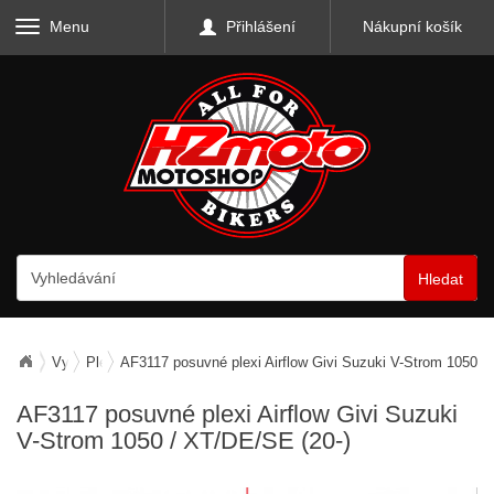
Menu
Přihlášení
Nákupní košík
Hledat
Vybavení motocyklu
Plexiskla a deflektory
AF3117 posuvné plexi Airflow Givi Suzuki V-Strom 1050 /
AF3117 posuvné plexi Airflow Givi Suzuki
V-Strom 1050 / XT/DE/SE (20-)