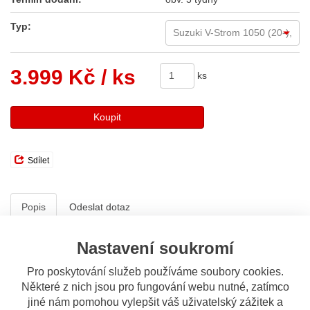
Typ:
3.999 Kč
/ ks
ks
Koupit
Sdílet
Popis
Odeslat dotaz
Popis výrobku
Nastavení soukromí
Givi AF3117B čiré posuvné plexi Airflow
Pro poskytování služeb používáme soubory cookies.
Některé z nich jsou pro fungování webu nutné, zatímco
Posuvné plexi Airflow
jiné nám pomohou vylepšit váš uživatelský zážitek a
Snadná montáž orig. úchytným materiálem