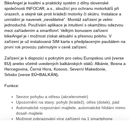
BikeAngel je kvalitní a praktický systém z dílny slovenské
společnosti INFOCAR, a.s., sloužící pro ochranu motorkářů při
úrazech, a stejně tak proti krádeži motorky či skútru. Instalace a
umístění je navenek „neviditelné“. Montáž zařízení je velmi
jednoduchá. Používání aplikace je intuitivní s okamžitou odezvou
mezi zaříadením a smartfonrl. Velkým bonusem zařízení
bikeAngel je i možnost získat aktuální a přesnou polohu. V
zařízení je už instalovaná SIM karta s předplaceným paušálem na
první rok provozu zahrnutým v ceně zařízení.
Zařizení je k dispozici s pokrytím pro celou Europskou unii
(verze
EU)
anebo včetně uvedených balkánských států: Albánie, Bosna a
Hercegovina, Černá Hora, Kosovo, Severní Makedonie,
Srbsko
(verze EÚ+BALKÁN).
Funkce:
Senzor pohybu a otřesu (akcelerometr)
Upozornění na stavy: pohyb (krádež), otřes (dotek), pád
Automatické rozpoznání majitele, automatické hlídání mimo
dosah majitele
Možnost zobrazování více zařízení na 1 smartphone
Zasílání alarmů více účastníkům
Seznam projetých tras