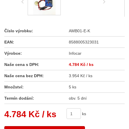
Číslo výrobku:
AMB01-E-K
EAN:
8588005323031
Výrobce:
Infocar
Naše cena s DPH:
4.784 Kč
/ ks
Naše cena bez DPH:
3.954 Kč / ks
Množství:
5 ks
Termín dodání:
obv. 5 dní
4.784 Kč
/ ks
ks