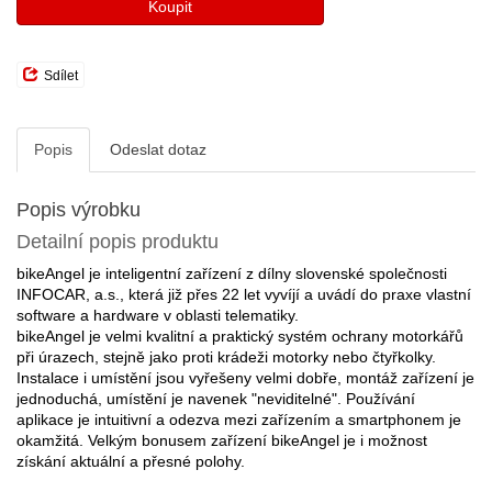
Koupit
Sdílet
Popis
Odeslat dotaz
Popis výrobku
Detailní popis produktu
bikeAngel je inteligentní zařízení z dílny slovenské společnosti
INFOCAR, a.s., která již přes 22 let vyvíjí a uvádí do praxe vlastní
software a hardware v oblasti telematiky.
bikeAngel je velmi kvalitní a praktický systém ochrany motorkářů
při úrazech, stejně jako proti krádeži motorky nebo čtyřkolky.
Instalace i umístění jsou vyřešeny velmi dobře, montáž zařízení je
jednoduchá, umístění je navenek "neviditelné". Používání
aplikace je intuitivní a odezva mezi zařízením a smartphonem je
okamžitá. Velkým bonusem zařízení bikeAngel je i možnost
získání aktuální a přesné polohy.