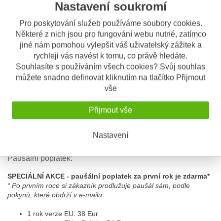
Nastavení soukromí
Mapa jízdy
Přenos dat do GPX formátu
Pro poskytování služeb používáme soubory cookies.
Vyžádání aktuální polohy
Některé z nich jsou pro fungování webu nutné, zatímco
Podporovaná platforma pro iOS a Android
jiné nám pomohou vylepšit váš uživatelský zážitek a
Výhody:
rychleji vás navést k tomu, co právě hledáte.
Souhlasíte s používáním všech cookies? Svůj souhlas
Vlastní vývoj GPS zařízení
můžete snadno definovat kliknutím na tlačítko Přijmout
Trvalá péče o produkt
Skrytá montáž a umístění
vše
Intuitivní ovládání
Servis a technická podpora
Přijmout vše
Pokrytí v zemích EU
Vyrobeno na Slovensku
Mimořádná 3 letá záruka
Nastavení
Paušál na první rok zdarma.
Paušální poplatek:
SPECIÁLNÍ AKCE - paušální poplatek za první rok je zdarma*
* Po prvním roce si zákazník prodlužuje paušál sám, podle
pokynů, které obdrží v e-mailu
1 rok verze EU: 38 Eur