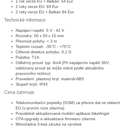
1 rok verze EU + Balkán: 54 Eur
2 roky verze EU: 69 Eur
2 roky verze EU + Balkán 84 Eur
Technické informace
Napájecí napětí: 5 V - 42 V
Rozměry: 50 x 50 x 15 mm
Přesnost polohy: < 3 m
Teplotní rozsah: -35°C - +75°C
Citlivost detekce pohybu: 0,1 G
Pojistka: T1A
Odběrný proud: typ. 6mA (Při napájecím napětí 36V;
odebíraný proud se může měnit podle aktuálního
pracovního režimu)
Provedení: plastový kryt. materiál ABS
Stupeň krytí: IP43
Cena zahrnuje:
Telekomunikační poplatky (GSM) za přenos dat ve státech
EU (v prvním roce zdarma)
Pravidelně aktualizovaná mobilní aplikace bikeAngel
OTA upgrady a aktualizace firmwaru zdarma
Mimořádná 3-letá záruka na výrobek