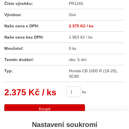
Číslo výrobku:
PR1165
Výrobce:
Givi
Naše cena s DPH:
2.375 Kč
/ ks
Naše cena bez DPH:
1.963 Kč / ks
Množství:
0 ks
Termín dodání:
obv. 5 dní
Typ:
Honda CB 1000 R (18-20),
SC80
2.375 Kč
/ ks
ks
Koupit
Nastavení soukromí
Sdílet