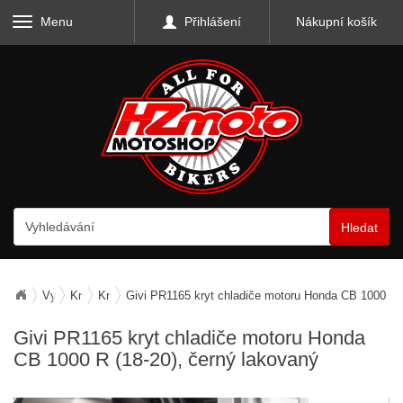
Menu
Přihlášení
Nákupní košík
Hledat
Vybavení motocyklu
Kryty a mřížky
Kryty chladiče
Givi PR1165 kryt chladiče motoru Honda CB 1000 R (
Givi PR1165 kryt chladiče motoru Honda
CB 1000 R (18-20), černý lakovaný