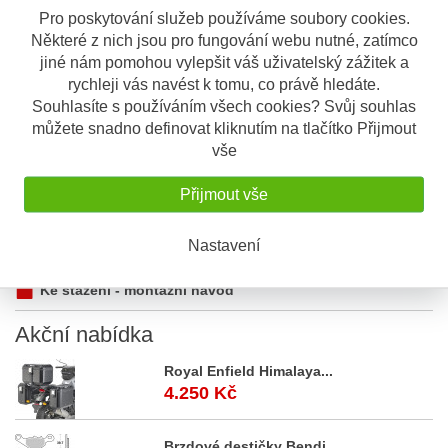
Pro poskytování služeb používáme soubory cookies.
Některé z nich jsou pro fungování webu nutné, zatímco
Popis
Odeslat dotaz
jiné nám pomohou vylepšit váš uživatelský zážitek a
rychleji vás navést k tomu, co právě hledáte.
Souhlasíte s používáním všech cookies? Svůj souhlas
Popis výrobku
můžete snadno definovat kliknutím na tlačítko Přijmout
Ochranný kryt chladiče z nerezové oceli,
vše
černě lakovaný
Přijmout vše
Materiál: nerezová ocel
Pochrchová úprava: černá prášková barva
Nastavení
Ke stažení - montážní návod
Akční
nabídka
Royal Enfield Himalaya...
4.250 Kč
Brzdové destičky Bendi...