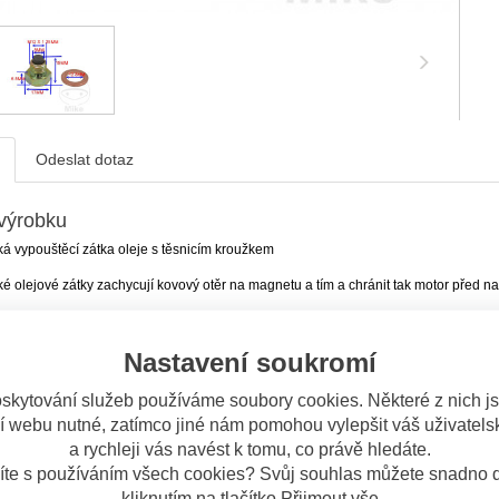
Odeslat dotaz
výrobku
á vypouštěcí zátka oleje s těsnicím kroužkem
é olejové zátky zachycují kovový otěr na magnetu a tím a chránit tak motor před
ká data
: M12 x 1.25
Nastavení soukromí
: 19 mm
roubu
: Šestihranná hlava
skytování služeb používáme soubory cookies. Některé z nich j
klíče
: 17 mm
í webu nutné, zatímco jiné nám pomohou vylepšit váš uživatelsk
: Ocel
a rychleji vás navést k tomu, co právě hledáte.
: Zlatá
íte s používáním všech cookies? Svůj souhlas můžete snadno d
pro zajišťovací drát
: Ne
kliknutím na tlačítko Přijmout vše