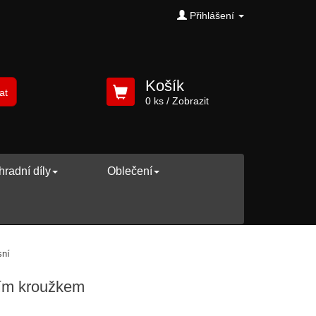
Přihlášení
Košík
at
0 ks
/ Zobrazit
radní díly
Oblečení
ěsnícím kroužkem
cím kroužkem