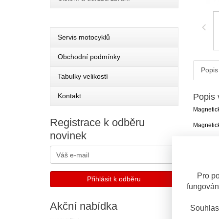
Servis motocyklů
Obchodní podmínky
Popis
Tabulky velikostí
Kontakt
Popis 
Magnetick
Registrace
k odběru
Magnetick
novinek
Technic
Závit
Délka
Hlava š
Pro po
Velikost 
fungován
Materiál
Akční
nabídka
Barva
Souhlas
S otvory 