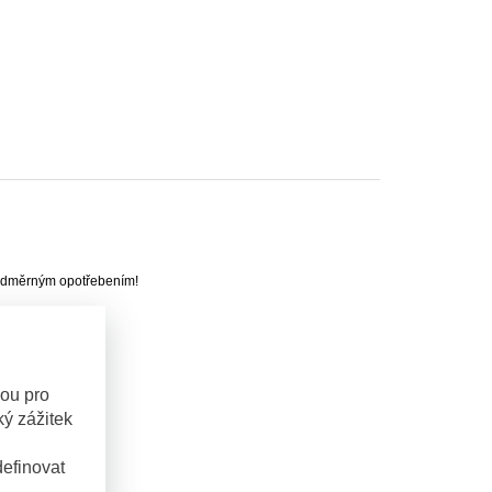
 nadměrným opotřebením!
sou pro
ý zážitek
efinovat