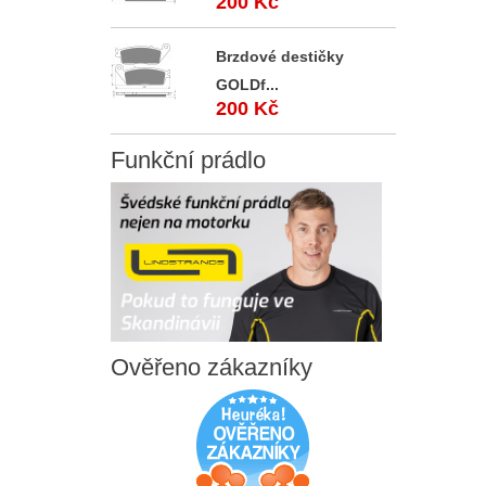
200 Kč
Brzdové destičky
GOLDf...
200 Kč
Funkční
prádlo
Ověřeno
zákazníky