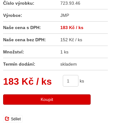
Číslo výrobku:
723.93.46
Výrobce:
JMP
Naše cena s DPH:
183 Kč
/ ks
Naše cena bez DPH:
152 Kč / ks
Množství:
1 ks
Termín dodání:
skladem
183 Kč
/ ks
ks
Koupit
Sdílet