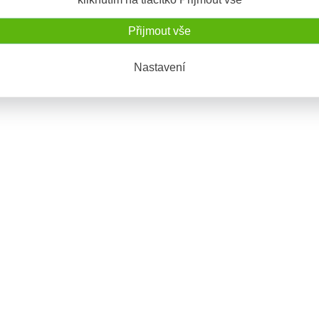
/ podložky
: Ano
cký
: Ano
Přijmout vše
Nastavení