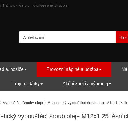
 HZmoto - vše pro motorkáře a jejich stroje
Hled
adla, nosiče
Provozní náplně a údržba
Náh
Tipy na dárky
Akční zboží a výprodej
vozní náplně a údržba
Vypouštěcí šrouby oleje
Magnetický vypouštěcí šroub oleje M12x1,25 t
tický vypouštěcí šroub oleje M12x1,25 těsní