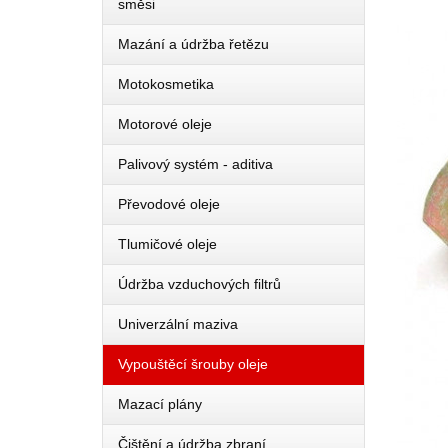
směsi
Mazání a údržba řetězu
Motokosmetika
Motorové oleje
Palivový systém - aditiva
Převodové oleje
Tlumičové oleje
Údržba vzduchových filtrů
Univerzální maziva
Vypouštěcí šrouby oleje
Mazací plány
Čištění a údržba zbraní