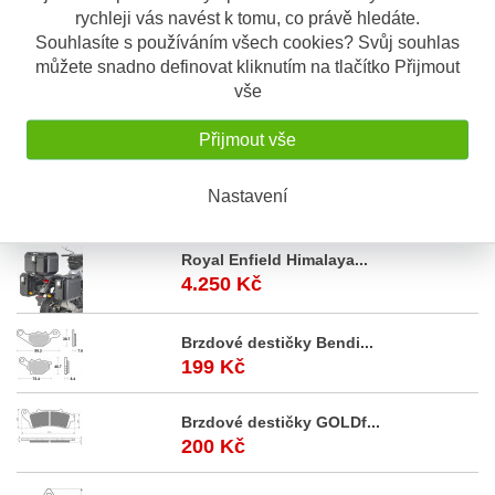
rychleji vás navést k tomu, co právě hledáte.
Souhlasíte s používáním všech cookies? Svůj souhlas
Popis
Odeslat dotaz
můžete snadno definovat kliknutím na tlačítko Přijmout
vše
Popis výrobku
Sada na opravu karburátoru (1 ks)
Přijmout vše
Yamaha XJR 1300 04-06
Nastavení
Akční
nabídka
Royal Enfield Himalaya...
4.250 Kč
Brzdové destičky Bendi...
199 Kč
Brzdové destičky GOLDf...
200 Kč