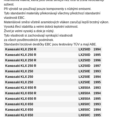
Aramidová vlákna, která jsou 6krát silnější než ocel a zcela neobsahují
azbest.
Při výrobě se používají pouze komponenty s nízkými emisemi.
Tyto standardní materiály překonávají všechny předchozí standardní
vlastnosti EBC.
Materiálové směsi včetně aramidových vláken zaručují lepší brzdný výkon.
Vysoká třecí stabilita a velmi dobrá teplotní odolnost.
Život je velmi vysoký a disk je nízký.
Tyto vlastnosti si zachovávají vynikající vlastnosti
za všech povětrnostních podmínek.
Standardní brzdové destičky EBC jsou testovány TÜV a mají ABE.
Kawasaki KLX 250 R
LX250D
1994
Kawasaki KLX 250 R
LX250D
1995
Kawasaki KLX 250 R
LX250D
1996
Kawasaki KLX 250 R
LX250D
1997
Kawasaki KLX 250
LX250E
1993
Kawasaki KLX 250
LX250E
1994
Kawasaki KLX 250
LX250E
1995
Kawasaki KLX 650 R
LX650A
1993
Kawasaki KLX 650 R
LX650A
1994
Kawasaki KLX 650 R
LX650A
1995
Kawasaki KLX 650
LX650C
1993
Kawasaki KLX 650
LX650C
1994
Kawasaki KLX 650
LX650C
1995