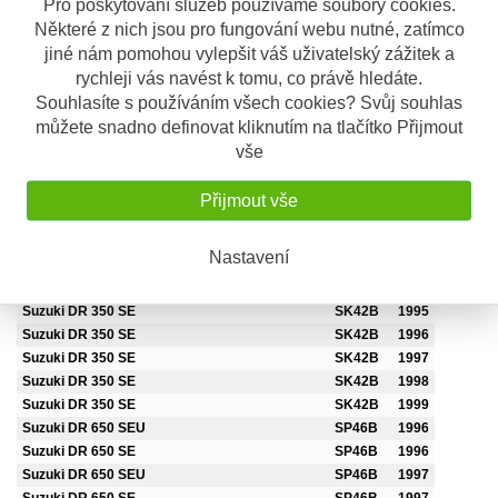
Pro poskytování služeb používáme soubory cookies.
Suzuki DR 350
DK41A
1992
Některé z nich jsou pro fungování webu nutné, zatímco
Suzuki DR 350
DK41A
1993
jiné nám pomohou vylepšit váš uživatelský zážitek a
Suzuki DR 350
DK41A
1994
rychleji vás navést k tomu, co právě hledáte.
Suzuki DR 350
DK41A
1995
Souhlasíte s používáním všech cookies? Svůj souhlas
Suzuki DR 350 S
SK42B
1990
Suzuki DR 350 S
SK42B
1991
můžete snadno definovat kliknutím na tlačítko Přijmout
Suzuki DR 350 S
SK42B
1992
vše
Suzuki DR 350 SH
SK42B
1992
Suzuki DR 350 S
SK42B
1993
Přijmout vše
Suzuki DR 350 SH
SK42B
1993
Suzuki DR 350 S
SK42B
1994
Nastavení
Suzuki DR 350 SE
SK42B
1994
Suzuki DR 350 SH
SK42B
1994
Suzuki DR 350 SE
SK42B
1995
Suzuki DR 350 SE
SK42B
1996
Suzuki DR 350 SE
SK42B
1997
Suzuki DR 350 SE
SK42B
1998
Suzuki DR 350 SE
SK42B
1999
Suzuki DR 650 SEU
SP46B
1996
Suzuki DR 650 SE
SP46B
1996
Suzuki DR 650 SEU
SP46B
1997