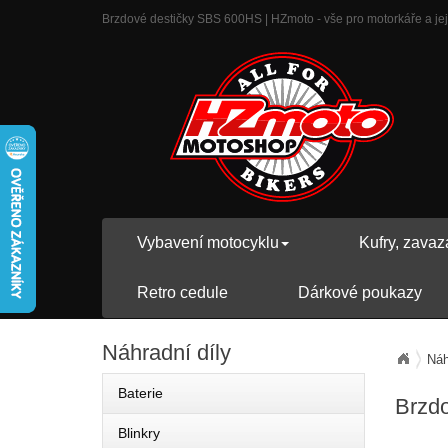
Brzdové destičky SBS 600HS | HZmoto - vše pro motorkáře a jeji
Vybavení motocyklu
Kufry, zavaz
Retro cedule
Dárkové poukazy
Náhradní
díly
Náh
Baterie
Brzd
Blinkry