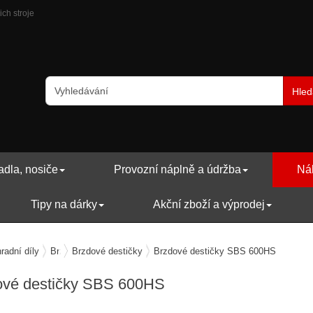
ch stroje
Hled
adla, nosiče
Provozní náplně a údržba
Náh
Tipy na dárky
Akční zboží a výprodej
radní díly
Brzdy
Brzdové destičky
Brzdové destičky SBS 600HS
ové destičky SBS 600HS