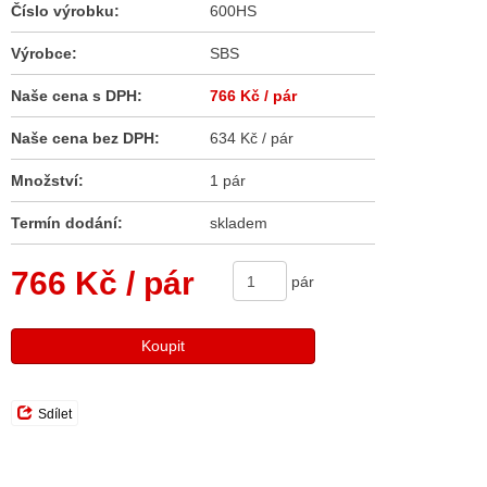
Číslo výrobku:
600HS
Výrobce:
SBS
Naše cena s DPH:
766 Kč
/ pár
Naše cena bez DPH:
634 Kč / pár
Množství:
1 pár
Termín dodání:
skladem
766 Kč
/ pár
pár
Koupit
Sdílet