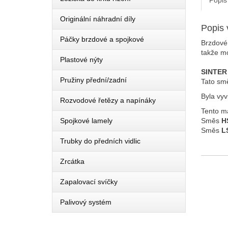
Popis
Originální náhradní díly
Popis 
Páčky brzdové a spojkové
Brzdové
takže mo
Plastové nýty
SINTER
Pružiny přední/zadní
Tato smě
Byla vyv
Rozvodové řetězy a napínáky
Tento ma
Spojkové lamely
Směs
H
Směs
L
Trubky do předních vidlic
Zrcátka
Zapalovací svíčky
Palivový systém