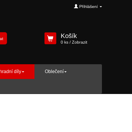
Přihlášení
Košík
at
0 ks
/ Zobrazit
radní díly
Oblečení