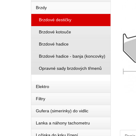
Brzdy
Brzdové destičky
Brzdové kotouče
Brzdové hadice
Brzdové hadice - banja (koncovky)
Opravné sady brzdových třmenů
Elektro
Filtry
Gufera (simerinky) do vidlic
Lanka a náhony tachometru
Ložiska do krku řízení