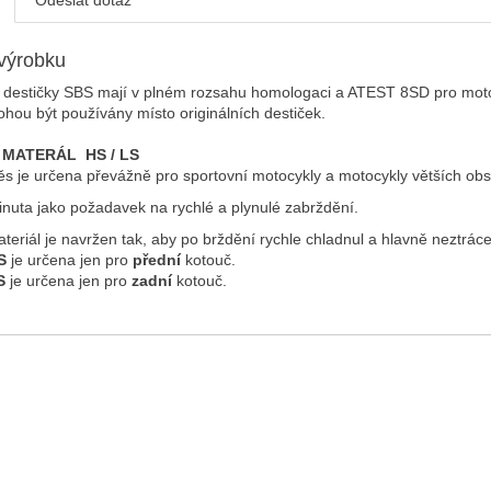
Odeslat dotaz
výrobku
 destičky SBS mají v plném rozsahu homologaci a ATEST 8SD pro moto
hou být používány místo originálních destiček.
 MATERÁL HS / LS
s je určena převážně pro sportovní motocykly a motocykly větších ob
inuta jako požadavek na rychlé a plynulé zabrždění.
teriál je navržen tak, aby po brždění rychle chladnul a hlavně neztráce
S
je určena jen pro
přední
kotouč.
S
je určena jen pro
zadní
kotouč.