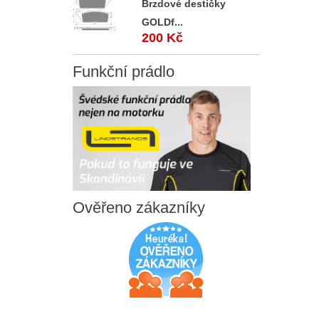
Brzdové destičky
GOLDf...
200 Kč
Funkční
prádlo
Ověřeno
zákazníky