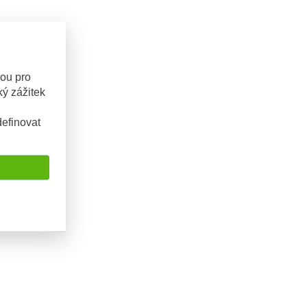
sou pro
ý zážitek
efinovat