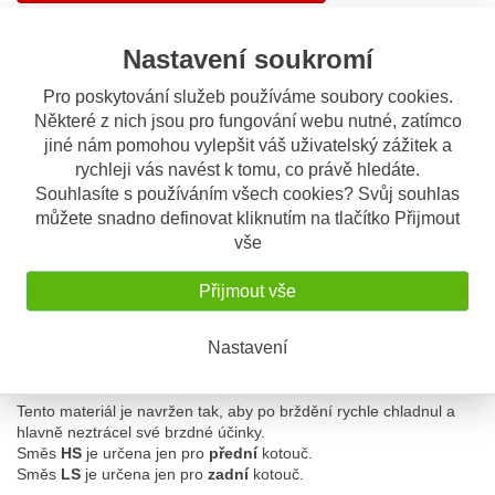
Nastavení soukromí
Sdílet
Pro poskytování služeb používáme soubory cookies.
Některé z nich jsou pro fungování webu nutné, zatímco
Popis
Odeslat dotaz
jiné nám pomohou vylepšit váš uživatelský zážitek a
rychleji vás navést k tomu, co právě hledáte.
Popis výrobku
Souhlasíte s používáním všech cookies? Svůj souhlas
můžete snadno definovat kliknutím na tlačítko Přijmout
Brzdové destičky SBS mají v plném rozsahu homologaci a ATEST
vše
8SD pro motocykly, vydaný Ministerstvem dopravy a spojů ČR,
takže mohou být používány místo originálních destiček.
Přijmout vše
SINTER MATERÁL HS / LS
Tato směs je určena převážně pro sportovní motocykly a
Nastavení
motocykly větších obsahů.
Byla vyvinuta jako požadavek na rychlé a plynulé zabrždění.
Tento materiál je navržen tak, aby po brždění rychle chladnul a
hlavně neztrácel své brzdné účinky.
Směs
HS
je určena jen pro
přední
kotouč.
Směs
LS
je určena jen pro
zadní
kotouč.