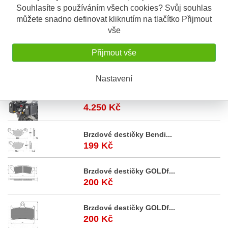
Souhlasíte s používáním všech cookies? Svůj souhlas
Popis
Odeslat dotaz
můžete snadno definovat kliknutím na tlačítko Přijmout
vše
Popis výrobku
Opěrka pro kufr Givi E470 Simply
Přijmout vše
Akční
nabídka
Nastavení
Royal Enfield Himalaya...
4.250 Kč
Brzdové destičky Bendi...
199 Kč
Brzdové destičky GOLDf...
200 Kč
Brzdové destičky GOLDf...
200 Kč