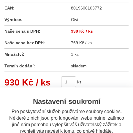
EAN:
8019606103772
Výrobce:
Givi
Naše cena s DPH:
930 Kč
/ ks
Naše cena bez DPH:
769 Kč / ks
Množství:
1 ks
Termín dodání:
skladem
930 Kč
/ ks
ks
Nastavení soukromí
Koupit
Pro poskytování služeb používáme soubory cookies.
Některé z nich jsou pro fungování webu nutné, zatímco
Sdílet
jiné nám pomohou vylepšit váš uživatelský zážitek a
rychleji vás navést k tomu, co právě hledáte.