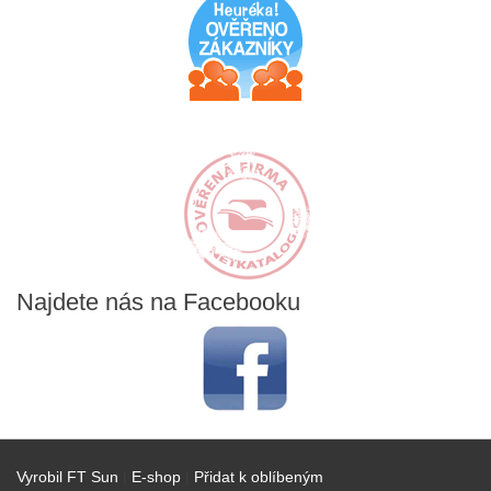
Najdete
nás na Facebooku
Vyrobil FT Sun
|
E-shop
|
Přidat k oblíbeným