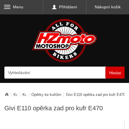
Menu
Přihlášení
Nákupní košík
Hledat
Kufry, zavazadla, nosiče
Kufry horní
Opěrky ke kufrům
Givi E110 opěrka zad pro kufr E470
Givi E110 opěrka zad pro kufr E470