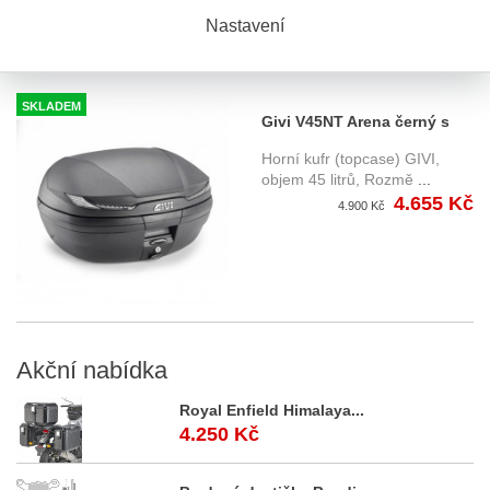
Nastavení
SKLADEM
Givi V45NT Arena černý s
čirými odrazkami (Monokey)
Horní kufr (topcase) GIVI,
45 l.
objem 45 litrů, Rozmě
...
4.655 Kč
4.900 Kč
Akční
nabídka
Royal Enfield Himalaya...
4.250 Kč