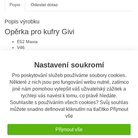
Popis
Odeslat dotaz
Popis výrobku
Opěrka pro kufry Givi
E52 Maxia
V46
V45 Arena
Nastavení soukromí
Ke stažení - montážní návod
Pro poskytování služeb používáme soubory cookies.
Některé z nich jsou pro fungování webu nutné, zatímco
S tímto výrobkem si ostatní také
jiné nám pomohou vylepšit váš uživatelský zážitek a
objednávají
rychleji vás navést k tomu, co právě hledáte.
Souhlasíte s používáním všech cookies? Svůj souhlas
můžete snadno definovat kliknutím na tlačítko Přijmout
OBV. 3 DNY
Givi V45N Arena černý s
vše
červenými odrazkami
Horní kufr (topcase) GIVI,
(Monokey) 45 l.
Přijmout vše
objem 45 litrů, Rozmě
...
4.655 Kč