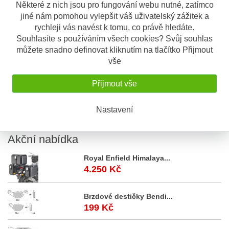
Některé z nich jsou pro fungování webu nutné, zatímco
jiné nám pomohou vylepšit váš uživatelský zážitek a
rychleji vás navést k tomu, co právě hledáte.
Popis
Odeslat dotaz
Souhlasíte s používáním všech cookies? Svůj souhlas
můžete snadno definovat kliknutím na tlačítko Přijmout
Popis výrobku
vše
Komfortní offroadové neoprenové
Přijmout vše
rukavice.
silikonový povrch dlaně
Nastavení
nastavitelná páska stahování v zápěstí
Akční
nabídka
Royal Enfield Himalaya...
4.250 Kč
Brzdové destičky Bendi...
199 Kč