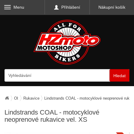
Menu
Přihlášení
Nákupní košík
Hledat
Oblečení
Rukavice
Lindstrands COAL - motocyklové neoprenové rukav
Lindstrands COAL - motocyklové
neoprenové rukavice vel. XS