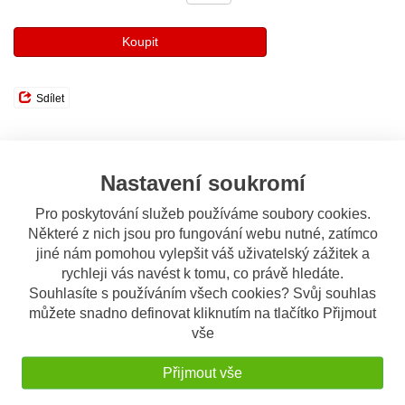
Koupit
Sdílet
Popis
Odeslat dotaz
Nastavení soukromí
Popis výrobku
Pro poskytování služeb používáme soubory cookies.
Některé z nich jsou pro fungování webu nutné, zatímco
Jednoduchý a praktický šátek, vzadu suchý zip.
Kompletně ze SYMYPATEX WINDMASTER.
jiné nám pomohou vylepšit váš uživatelský zážitek a
rychleji vás navést k tomu, co právě hledáte.
Akční
nabídka
Souhlasíte s používáním všech cookies? Svůj souhlas
můžete snadno definovat kliknutím na tlačítko Přijmout
Royal Enfield Himalaya...
vše
4.250 Kč
Přijmout vše
Brzdové destičky Bendi...