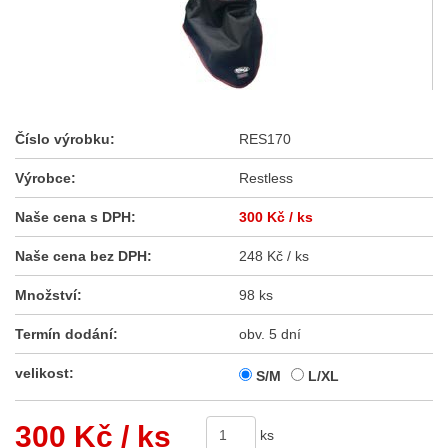
Číslo výrobku:
RES170
Výrobce:
Restless
Naše cena s DPH:
300 Kč
/ ks
Naše cena bez DPH:
248 Kč / ks
Množství:
98 ks
Termín dodání:
obv. 5 dní
velikost:
S/M
L/XL
300 Kč
/ ks
ks