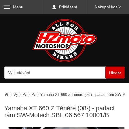
Menu
Přihlášení
Nákupní košík
Hledat
Vybavení motocyklu
Padací rámy a protektory
Padací rámy
Yamaha XT 660 Z Ténéré (08-) - padací rám SW-Mo
Yamaha XT 660 Z Ténéré (08-) - padací
rám SW-Motech SBL.06.567.10001/B