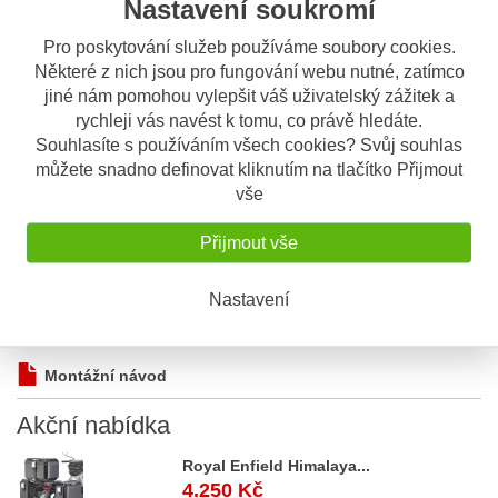
Nastavení soukromí
Sdílet
Pro poskytování služeb používáme soubory cookies.
Některé z nich jsou pro fungování webu nutné, zatímco
jiné nám pomohou vylepšit váš uživatelský zážitek a
Popis
Odeslat dotaz
rychleji vás navést k tomu, co právě hledáte.
Souhlasíte s používáním všech cookies? Svůj souhlas
Popis výrobku
můžete snadno definovat kliknutím na tlačítko Přijmout
Padací rám SW-Motech pro Yamaha
vše
XT 660 Z Ténéré (08-)
Přijmout vše
barva černá prášková
pevné spojení s rámem motocyklu
Nastavení
průměr trubky 22 mm
Montážní návod
Akční
nabídka
Royal Enfield Himalaya...
4.250 Kč