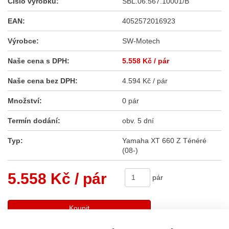
Číslo výrobku:
SBL.06.567.10001/B
EAN:
4052572016923
Výrobce:
SW-Motech
Naše cena s DPH:
5.558 Kč
/ pár
Naše cena bez DPH:
4.594 Kč / pár
Množství:
0 pár
Termín dodání:
obv. 5 dní
Typ:
Yamaha XT 660 Z Ténéré
(08-)
5.558 Kč
/ pár
pár
Koupit