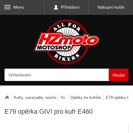
Menu
Přihlášení
Nákupní košík
Hledat
Kufry, zavazadla, nosiče
Kufry horní
Opěrky ke kufrům
E79 opěrka GIV
E79 opěrka GIVI pro kufr E460