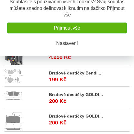
Souhlasíte s používáním všech cookies? Svůj souhlas
můžete snadno definovat kliknutím na tlačítko Přijmout
Popis výrobku
vše
E 79 opěrka GIVI pro kufr E 460 černá
Přijmout vše
Akční
nabídka
Nastavení
Royal Enfield Himalaya...
4.250 Kč
Brzdové destičky Bendi...
199 Kč
Brzdové destičky GOLDf...
200 Kč
Brzdové destičky GOLDf...
200 Kč