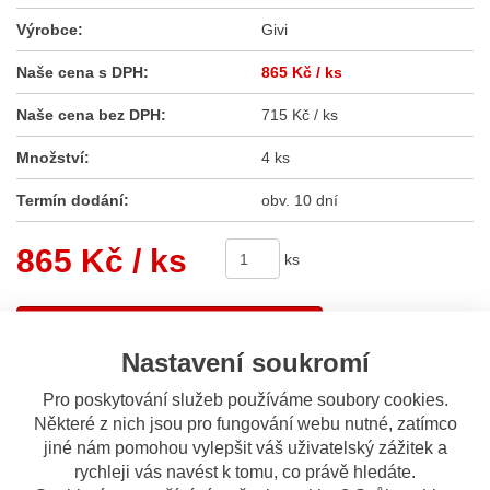
Výrobce:
Givi
Naše cena s DPH:
865 Kč
/ ks
Naše cena bez DPH:
715 Kč / ks
Množství:
4 ks
Termín dodání:
obv. 10 dní
865 Kč
/ ks
ks
Koupit
Nastavení soukromí
Sdílet
Pro poskytování služeb používáme soubory cookies.
Některé z nich jsou pro fungování webu nutné, zatímco
jiné nám pomohou vylepšit váš uživatelský zážitek a
Popis
Odeslat dotaz
rychleji vás navést k tomu, co právě hledáte.