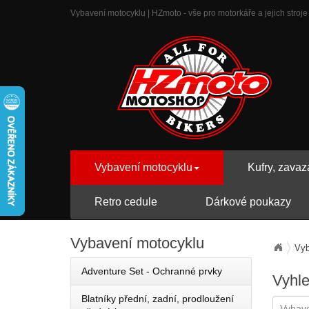
Vybavení motocyklu | HZmoto - vše pro motorkáře a jejich stroje
Vybavení motocyklu
Kufry, zavaz
Retro cedule
Dárkové poukazy
Vybavení
motocyklu
Vyb
Adventure Set - Ochranné prvky
Vyhl
Blatníky přední, zadní, prodloužení