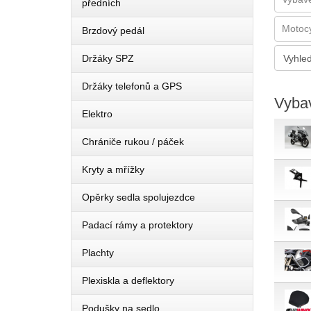
předních
Brzdový pedál
Držáky SPZ
Držáky telefonů a GPS
Vyba
Elektro
Chrániče rukou / páček
Kryty a mřížky
Opěrky sedla spolujezdce
Padací rámy a protektory
Plachty
Plexiskla a deflektory
Podušky na sedlo