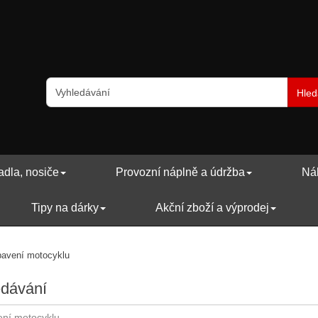
Hled
adla, nosiče
Provozní náplně a údržba
Náh
Tipy na dárky
Akční zboží a výprodej
avení motocyklu
edávání