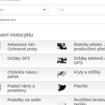
vení motocyklu
Adventure Set -
Blatníky přední, 
Ochranné prvky
prodloužení pře
Držáky SPZ
Držáky telefonů 
GPS
Chrániče rukou /
Kryty a mřížky
páček
Padací rámy a
Plachty
protektory
Podušky na sedlo
Rozšíření brzdo
pedálu