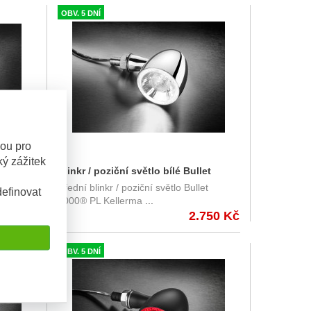
OBV. 5 DNÍ
sou pro
ý zážitek
et
Blinkr / poziční světlo bílé Bullet
et
Přední blinkr / poziční světlo Bullet
lo, čiré
1000® PL Kellermann - chromované
efinovat
1000® PL Kellerma
...
tělo, čiré sklo
750 Kč
2.750 Kč
OBV. 5 DNÍ