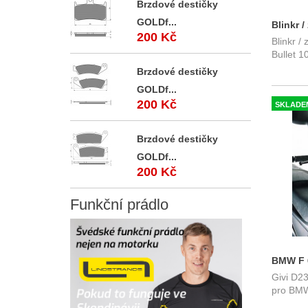
Brzdové destičky
GOLDf...
Blinkr 
200 Kč
Blinkr /
Kellerm
Bullet 
sklo
Brzdové destičky
GOLDf...
200 Kč
SKLADE
Brzdové destičky
GOLDf...
200 Kč
Funkční
prádlo
BMW F 6
Givi D2
D230S
pro BMW