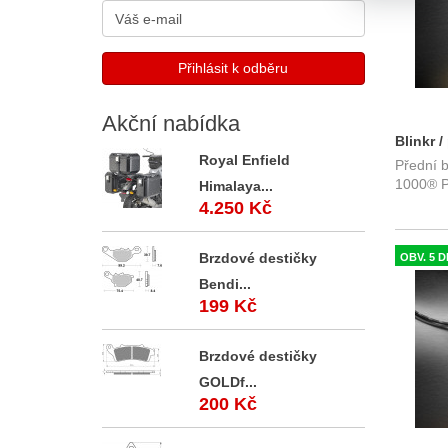
Akční
nabídka
Blinkr /
Royal Enfield
Přední bl
1000® P
1000® P
Himalaya...
sklo
4.250 Kč
Brzdové destičky
OBV. 5 D
Bendi...
199 Kč
Brzdové destičky
GOLDf...
200 Kč