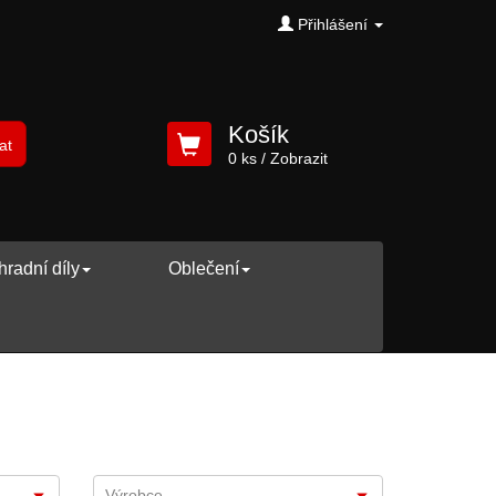
Přihlášení
Košík
at
0 ks
/ Zobrazit
radní díly
Oblečení