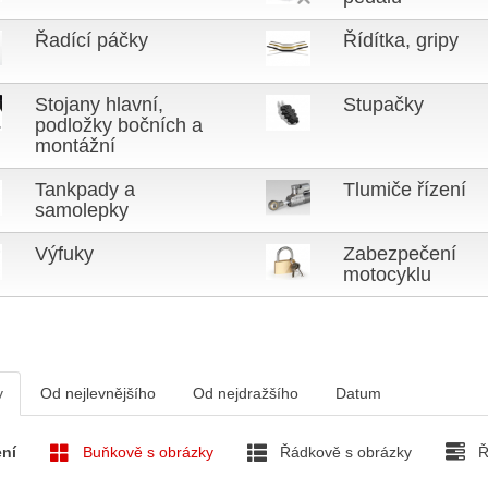
Řadící páčky
Řídítka, gripy
Stojany hlavní,
Stupačky
podložky bočních a
montážní
Tankpady a
Tlumiče řízení
samolepky
Výfuky
Zabezpečení
motocyklu
v
Od nejlevnějšího
Od nejdražšího
Datum
ní
Buňkově s obrázky
Řádkově s obrázky
Ř