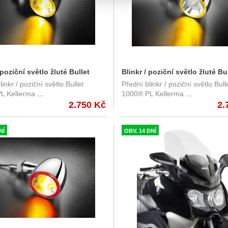
 poziční světlo žluté Bullet
Blinkr / poziční světlo žluté Bu
inkr / poziční světlo Bullet
Přední blinkr / poziční světlo Bull
L Kellermann - černé tělo, čiré
1000® PL Kellermann - chromo
L Kellerma
...
1000® PL Kellerma
...
čiré sklo
2.750 Kč
2.
NÍ
OBV. 14 DNÍ