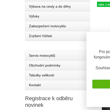
OBV. 5 D
Výbava na cesty a do dílny
Výfuky
Zabezpečení motocyklu
Zvýšení řídítek
Pro po
Servis motocyklů
fungován
bikeAng
Obchodní podmínky
Detailní
Smart G
Souhlas
inteligen
hlídání
Tabulky velikostí
Kontakt
SKLADE
Registrace
k odběru
novinek