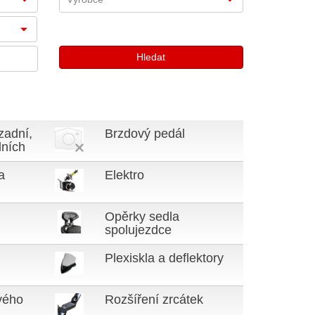
zadní,
Brzdový pedál
dních
a
Elektro
Opěrky sedla
spolujezdce
Plexiskla a deflektory
vého
Rozšíření zrcátek