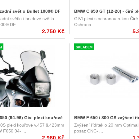
/ zadní světlo Bullet 1000® DF
BMW C 650 GT (12-20) - čiré pl
 zadní světlo / brzdové světlo
GIVI plexi s ochranou rukou Čiré 
ann - chromované tělo, čiré
ochranou rukou, Givi D5106ST
1000® DF
...
Ochrana
...
2.750 Kč
5.
M
SKLADEM
50 (94-96) Givi plexi kouřové
BMW F 650 / 800 GS zvýšení ři
30S plexi kouřové v.457 š.423mm
Zvýšení řídítek o 20 mm Optimal
20mm
 F650 94-
...
posaz CNC-
...
2.980 Kč
1.