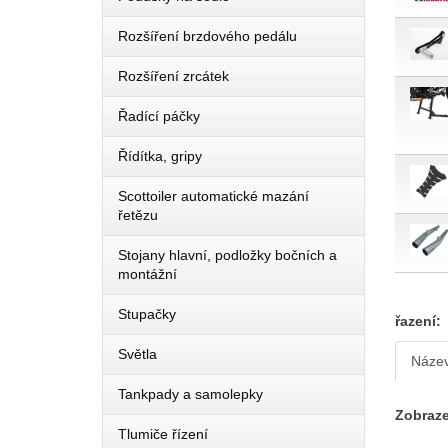
Rozšíření brzdového pedálu
Rozšíření zrcátek
Řadící páčky
Řídítka, gripy
Scottoiler automatické mazání
řetězu
Stojany hlavní, podložky bočních a
montážní
Stupačky
řazení:
Světla
Náze
Tankpady a samolepky
Zobraze
Tlumiče řízení