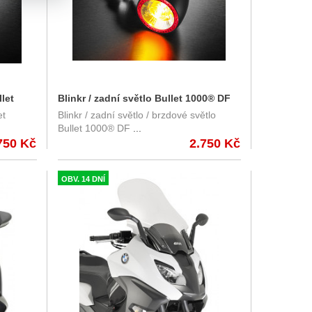
llet
Blinkr / zadní světlo Bullet 1000® DF
et
Blinkr / zadní světlo / brzdové světlo
vé tělo,
Kellermann - černé tělo, čiré sklo
Bullet 1000® DF
...
750 Kč
2.750 Kč
OBV. 14 DNÍ