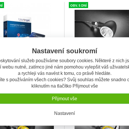
NÍ
OBV. 5 DNÍ
Nastavení soukromí
skytování služeb používáme soubory cookies. Některé z nich j
í webu nutné, zatímco jiné nám pomohou vylepšit váš uživatelsk
el 1-MOTO - (EU + Balkán)
Blinkr / poziční světlo bílé Bull
a rychleji vás navést k tomu, co právě hledáte.
 popis produktu bikeAngel je
Přední blinkr / poziční světlo Bull
PS systém pro monitorování a
1000® PL Kellermann - černé tě
íte s používáním všech cookies? Svůj souhlas můžete snadno d
tní za
...
1000® PL Kellerma
...
kliknutím na tlačítko Přijmout vše
 motorky
sklo
5.690 Kč
2.
Přijmout vše
M
OBV. 5 DNÍ
Nastavení