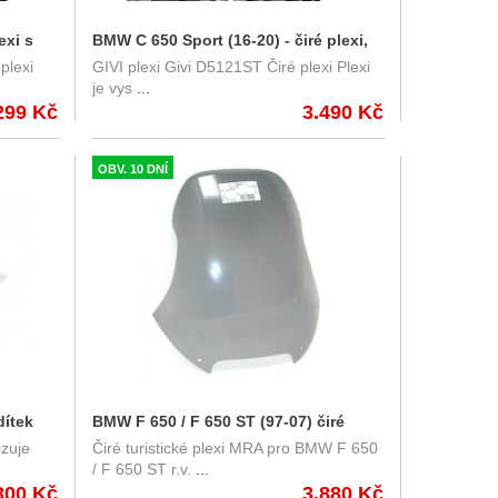
exi s
BMW C 650 Sport (16-20) - čiré plexi,
plexi
GIVI plexi Givi D5121ST Čiré plexi Plexi
Givi D5121ST
je vys
...
299 Kč
3.490 Kč
OBV. 10 DNÍ
dítek
BMW F 650 / F 650 ST (97-07) čiré
izuje
Čiré turistické plexi MRA pro BMW F 650
turistické plexi MRA
/ F 650 ST r.v.
...
300 Kč
3.880 Kč