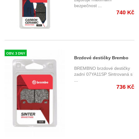
bezpečnost
...
740 Kč
OBV. 3 DNY
Brzdové destičky Brembo
07YA11SP zadní
BREMBNO brzdové destičky
zadní 07YA11SP Sintrovaná s
...
736 Kč