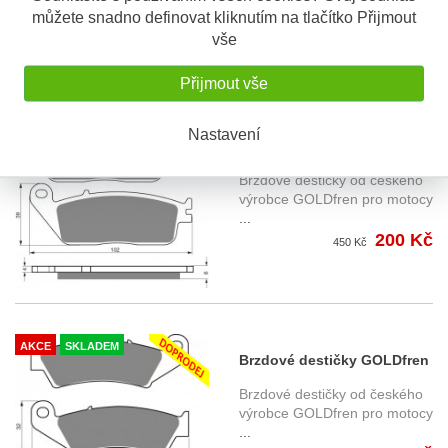
můžete snadno definovat kliknutím na tlačítko Přijmout
vše
Přijmout vše
Nastavení
AKCE
SKLADEM
Brzdové destičky GOLDfren
022AD
Brzdové destičky od českého
výrobce GOLDfren pro motocy
...
200 Kč
450 Kč
AKCE
SKLADEM
Brzdové destičky GOLDfren
041AD
Brzdové destičky od českého
výrobce GOLDfren pro motocy
...