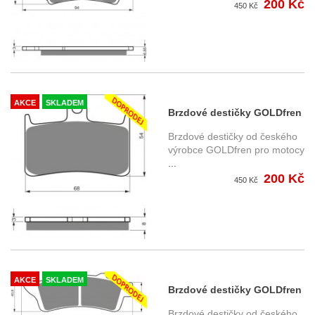
200 Kč
450 Kč
AKCE
SKLADEM
Brzdové destičky GOLDfren
069AD
Brzdové destičky od českého
výrobce GOLDfren pro motocy
...
200 Kč
450 Kč
AKCE
SKLADEM
Brzdové destičky GOLDfren
178AD
Brzdové destičky od českého