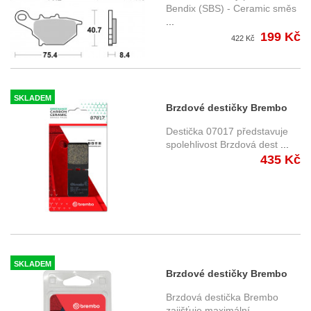
Bendix (SBS) - Ceramic směs
...
199 Kč
422 Kč
SKLADEM
Brzdové destičky Brembo
07017
Destička 07017 představuje
spolehlivost Brzdová dest
...
435 Kč
SKLADEM
Brzdové destičky Brembo
07HO4905
Brzdová destička Brembo
zajišťuje maximální