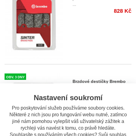
...
828 Kč
OBV. 3 DNY
Brzdové destičky Brembo
07YA40SP zadní
BREMBNO brzdové destičky
Nastavení soukromí
zadní 07YA40SP Sintrovaná s
...
Pro poskytování služeb používáme soubory cookies.
697 Kč
Některé z nich jsou pro fungování webu nutné, zatímco
jiné nám pomohou vylepšit váš uživatelský zážitek a
rychleji vás navést k tomu, co právě hledáte.
Souhlasíte s používáním všech cookies? Svůj souhlas