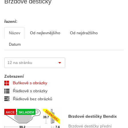
Brzdové destičky
řazení:
Název
Od nejlevnějšího
Od nejdražšího
Datum
Zobrazení
Buňkově s obrázky
Řádkově s obrázky
Řádkově bez obrázků
AKCE
SKLADEM
Brzdové destičky Bendix
MA 202 (SBS 122HF)
Brzdové destičky přední