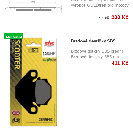
výrobce GOLDfren pro motocy
...
200 Kč
450 Kč
SKLADEM
Brzdové destičky SBS
135HF
Brzdové dstičky SBS přední
Brzdové destičky SBS ma
...
411 Kč