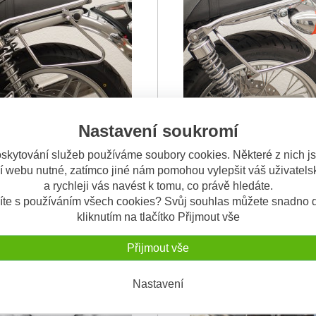
Nastavení soukromí
B 1100 (13-14) - podpěry
Honda CB 1100 EX /RS (17-) - 
ané podpěry bočních brašen -
Chromované podpěry bočních br
 brašen, Fehling 6115PHO
bočních brašen, Fehling 620
skytování služeb používáme soubory cookies. Některé z nich j
Pro s
...
Fehling Pro Hond
...
í webu nutné, zatímco jiné nám pomohou vylepšit váš uživatelsk
2.900 Kč
2.
a rychleji vás navést k tomu, co právě hledáte.
íte s používáním všech cookies? Svůj souhlas můžete snadno d
kliknutím na tlačítko Přijmout vše
DNY
OBV. 3 DNY
Přijmout vše
Nastavení