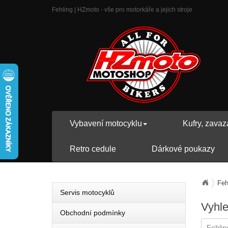
Fehling | HZmoto - vše pro motorkáře a jejich stroje
Vybavení motocyklu
Kufry, zavaz
Retro cedule
Dárkové poukazy
Feh
Servis motocyklů
Vyhl
Obchodní podmínky