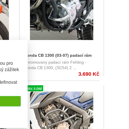
podpěry
Honda CB 1300 (03-07) padací rám
ašen -
Chromovaný padací rám Fehling -
1PHO
chrom Fehling
sou pro
Honda CB 1300, (SC54) 2
...
ý zážitek
900 Kč
3.690 Kč
efinovat
OBV. 5 DNÍ