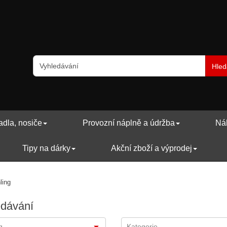
Hled
adla, nosiče
Provozní náplně a údržba
Náh
Tipy na dárky
Akční zboží a výprodej
ling
edávání