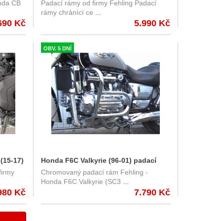
nda CB
Padací rámy od firmy Fehling Padací
Padací rámy Fehling 7246SEHO
rámy chránící ce
...
690 Kč
5.990 Kč
OBV. 5 DNÍ
(15-17)
Honda F6C Valkyrie (96-01) padací
firmy
Chromovaný padací rám Fehling -
 Fehling
rám Fehling
Honda F6C Valkyrie (SC3
...
980 Kč
7.790 Kč