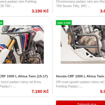
aný padací rám Fehling
Chromovaný padací rám pro Ho
hling 7373MHO78
padací rám Fehling
CB 750
...
750 Seven Fifty, (RC
...
3.190 Kč
3.
NÍ
OBV. 5 DNÍ
RF 1000 L Africa Twin (15-17)
Honda CRF 1000 L Africa Twin 
 horní padací rámy od firmy
Off-road spodní padací rámy od 
oad horní padací rámy Fehling
- Off-road spodní padací rámy
Padací r
...
Fehling Padací
...
HO
6204SEHO
7.180 Kč
5.
Zobrazit více