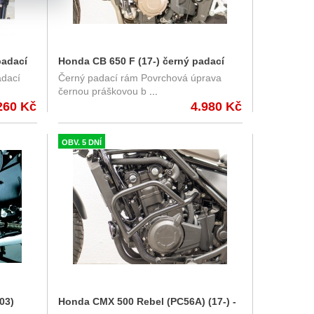
padací
Honda CB 650 F (17-) černý padací
adací
Černý padací rám Povrchová úprava
rám Fehling
černou práškovou b
...
260 Kč
4.980 Kč
OBV. 5 DNÍ
03)
Honda CMX 500 Rebel (PC56A) (17-) -