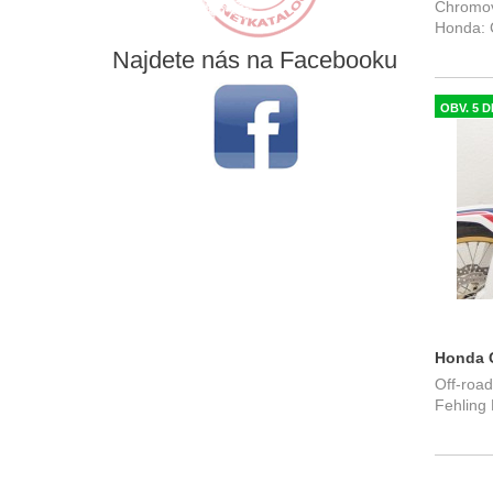
Chromov
rám Fe
Honda: 
Najdete
nás na Facebooku
OBV. 5 D
Honda C
Off-road
- Off-r
Fehling 
6203ES