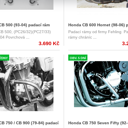
B 500 (93-04) padací rám
Honda CB 600 Hornet (98-06) 
B 500, (PC26/32)(PC27/33)
Padací rámy od firmy Fehling P
rám černý Fehling 7363SEHO
04 Povrchová
...
rámy chráníc
...
3.690 Kč
3.
TÝDNY
OBV. 5 DNÍ
B 750 / CB 900 (79-84) padací
Honda CB 750 Seven Fifty (92-