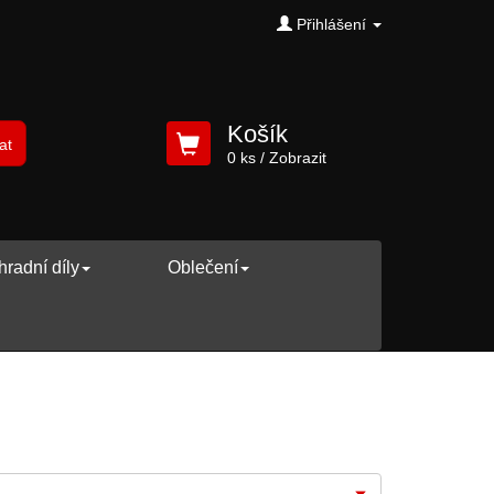
Přihlášení
Košík
at
0 ks
/ Zobrazit
radní díly
Oblečení