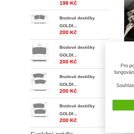
199 Kč
Brzdové destičky
GOLDf...
200 Kč
Brzdové destičky
GOLDf...
Honda C
200 Kč
Chromov
bočních
Pro po
Fehling 
fungován
Brzdové destičky
GOLDf...
Souhlas
200 Kč
OBV. 3 
Brzdové destičky
GOLDf...
200 Kč