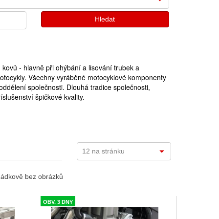
ovů - hlavně při ohýbání a lisování trubek a
 motocykly. Všechny vyráběné motocyklové komponenty
ddělení společnosti. Dlouhá tradice společnosti,
íslušenství špičkové kvality.
ádkově bez obrázků
OBV. 3 DNY