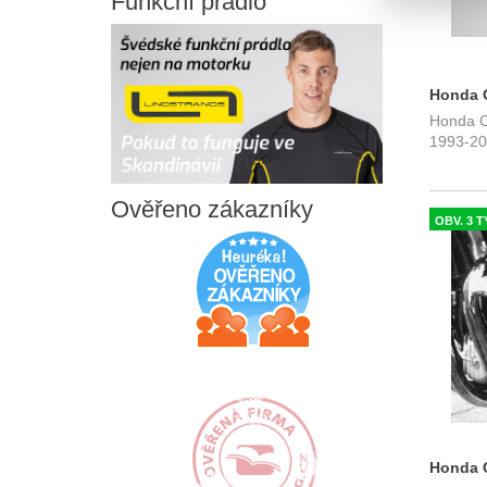
Funkční
prádlo
Honda C
Honda C
Fehling
1993-20
Ověřeno
zákazníky
OBV. 3 
Honda C