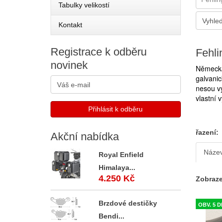
Tabulky velikostí
Kontakt
Registrace
k odběru
Fehli
novinek
Německá 
galvanic
nesou vy
vlastní 
řazení:
Akční
nabídka
Náze
Royal Enfield
Himalaya...
4.250 Kč
Zobraze
Brzdové destičky
OBV. 5 D
Bendi...