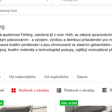
ng
společnost Fehling, založená již v roce 1945, se zabývá zpracováním k
kým pokovováním - a vývojem, výrobou a distribucí příslušenství pro
soce kvalitní poniklování a jsou chromované ve vlastním galvanickém o
vývoj, kvalitní materiály a technologické postupy, zajišťují motocyklové př
v
Od nejlevnějšího
Od nejdražšího
Datum
ní
Buňkově s obrázky
Řádkově s obrázky
Ř
NÍ
OBV. 14 DNÍ