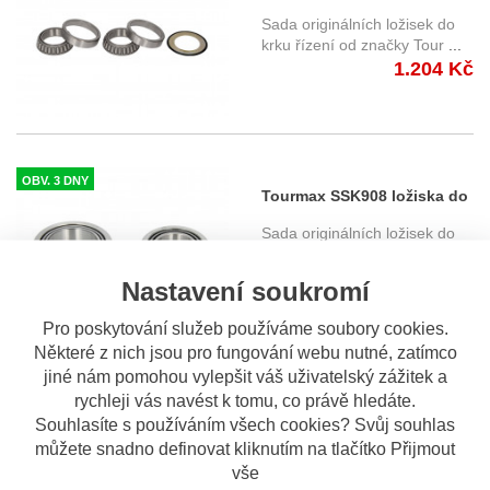
do krku řízení
Sada originálních ložisek do
krku řízení od značky Tour
...
1.204 Kč
OBV. 3 DNY
Tourmax SSK908 ložiska do
krku řízení
Sada originálních ložisek do
krku řízení od značky Tour
...
990 Kč
Nastavení soukromí
Pro poskytování služeb používáme soubory cookies.
Některé z nich jsou pro fungování webu nutné, zatímco
jiné nám pomohou vylepšit váš uživatelský zážitek a
OBV. 3 DNY
rychleji vás navést k tomu, co právě hledáte.
Tourmax SSS901 ložiska do
Souhlasíte s používáním všech cookies? Svůj souhlas
krku řízení
Sada originálních ložisek do
můžete snadno definovat kliknutím na tlačítko Přijmout
krku řízení od značky Tour
...
vše
520 Kč