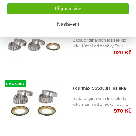
Přijmout vše
Nastavení
OBV. 3 DNY
Tourmax SSS903 ložiska do
krku řízení
Sada originálních ložisek do
krku řízení od značky Tour
...
920 Kč
OBV. 3 DNY
Tourmax SSS903R ložiska
do krku řízení
Sada originálních ložisek do
krku řízení od značky Tour
...
970 Kč