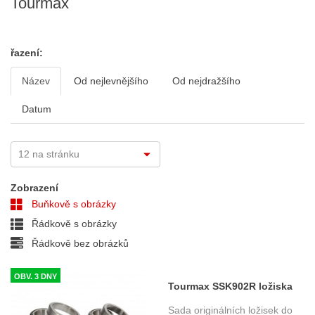
Tourmax
řazení:
Název
Od nejlevnějšího
Od nejdražšího
Datum
Zobrazení
Buňkově s obrázky
Řádkově s obrázky
Řádkově bez obrázků
OBV. 3 DNY
Tourmax SSK902R ložiska
do krku řízení
Sada originálních ložisek do