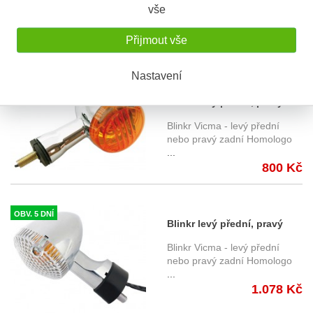
nebo pravý zadní Homologo
vše
...
585 Kč
Přijmout vše
Nastavení
SKLADEM
Blinkr levý přední, pravý
zadní 13727 - Suzuki
Blinkr Vicma - levý přední
nebo pravý zadní Homologo
...
800 Kč
OBV. 5 DNÍ
Blinkr levý přední, pravý
zadní 13729 - Yamaha
Blinkr Vicma - levý přední
nebo pravý zadní Homologo
...
1.078 Kč