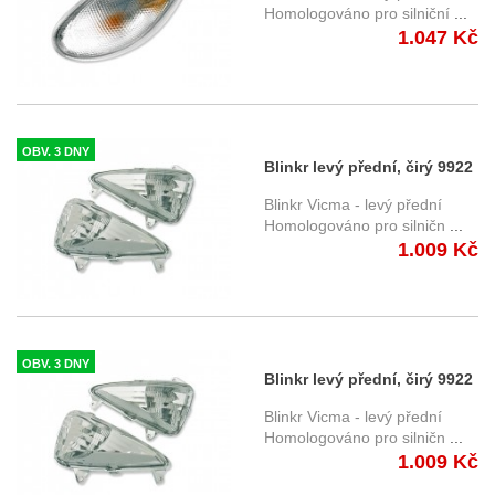
06)
Homologováno pro silniční
...
1.047 Kč
OBV. 3 DNY
Blinkr levý přední, čirý 9922
- Honda CBF 600 S (04-)
Blinkr Vicma - levý přední
Homologováno pro silničn
...
1.009 Kč
OBV. 3 DNY
Blinkr levý přední, čirý 9922
- Honda XL 1000 V Varadero
Blinkr Vicma - levý přední
(03-)
Homologováno pro silničn
...
1.009 Kč