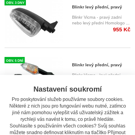
OBV. 3 DNY
Blinkr levý přední, pravý
zadní 11765 - BMW
Blinkr Vicma - pravý zadní
nebo levý přední Homologo
...
955 Kč
OBV. 5 DNÍ
Blinkr levý přední, pravý
zadní 11768 - Kawasaki
Blinkr Vicma - levý přední
nebo pravý zadní Homol
...
1.010 Kč
Nastavení soukromí
Pro poskytování služeb používáme soubory cookies.
Některé z nich jsou pro fungování webu nutné, zatímco
jiné nám pomohou vylepšit váš uživatelský zážitek a
rychleji vás navést k tomu, co právě hledáte.
OBV. 5 DNÍ
Blinkr levý přední, pravý
Souhlasíte s používáním všech cookies? Svůj souhlas
zadní 13705 - Ducati
můžete snadno definovat kliknutím na tlačítko Přijmout
Blinkr Vicma - levý přední