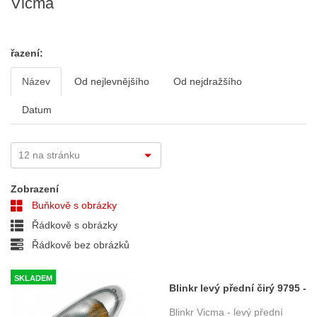
Vicma
řazení:
Název
Od nejlevnějšího
Od nejdražšího
Datum
Zobrazení
Buňkově s obrázky
Řádkově s obrázky
Řádkově bez obrázků
SKLADEM
Blinkr levý přední čirý 9795 -
Suzuki GSX-F 600 / 750 (98-
Blinkr Vicma - levý přední