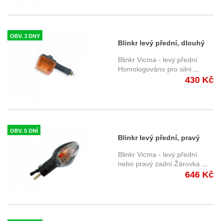
OBV. 3 DNY
Blinkr levý přední, dlouhý
7519 - Yamaha
Blinkr Vicma - levý přední
Homologováno pro silni
...
430 Kč
OBV. 5 DNÍ
Blinkr levý přední, pravý
zadní 11723 - Honda
Blinkr Vicma - levý přední
nebo pravý zadní Žárovka
...
646 Kč