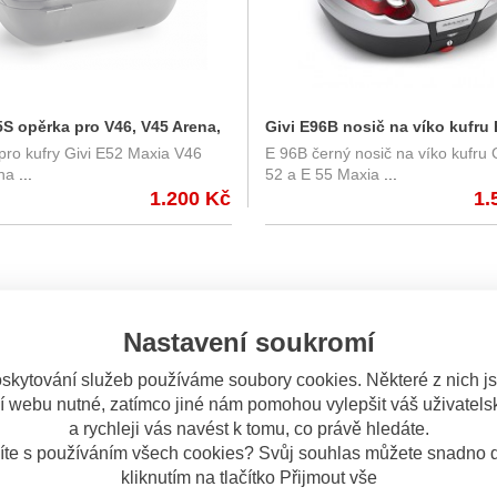
5S opěrka pro V46, V45 Arena,
Givi E96B nosič na víko kufru 
pro kufry Givi E52 Maxia V46
E 96B černý nosič na víko kufru 
E55
na
...
52 a E 55 Maxia
...
1.200 Kč
1.
Nastavení soukromí
skytování služeb používáme soubory cookies. Některé z nich j
í webu nutné, zatímco jiné nám pomohou vylepšit váš uživatelsk
a rychleji vás navést k tomu, co právě hledáte.
íte s používáním všech cookies? Svůj souhlas můžete snadno d
kliknutím na tlačítko Přijmout vše