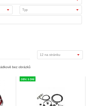
ádkově bez obrázků
OBV. 5 DNÍ