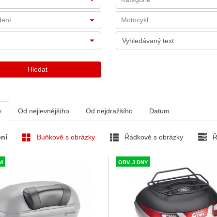
v
Od nejlevnějšího
Od nejdražšího
Datum
ní
Buňkově s obrázky
Řádkově s obrázky
Ř
M
OBV. 3 DNY