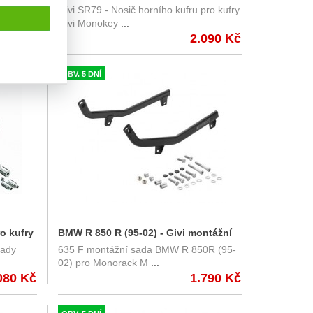
Givi SR79 - Nosič horního kufru pro kufry
nosič horního kufru Monokey Givi
Givi Monokey
...
SR79
2.090 Kč
OBV. 5 DNÍ
o kufry
BMW R 850 R (95-02) - Givi montážní
řady
635 F montážní sada BMW R 850R (95-
sada na Monorack
02) pro Monorack M
...
080 Kč
1.790 Kč