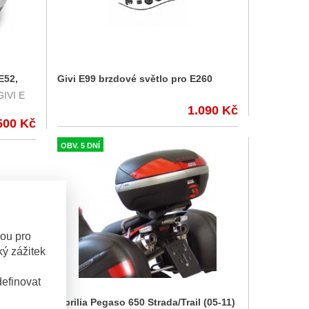
E52,
Givi E99 brzdové světlo pro E260
GIVI E
1.090 Kč
500 Kč
OBV. 5 DNÍ
sou pro
ý zážitek
efinovat
Aprilia Pegaso 650 Strada/Trail (05-11)