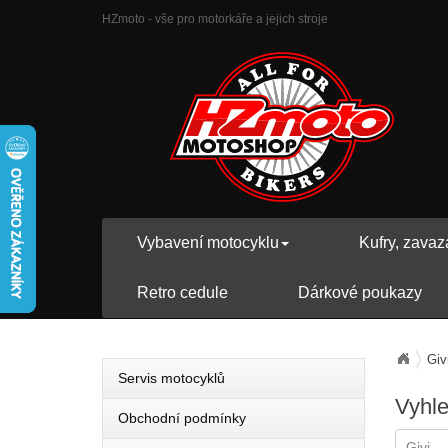
HZmoto - vše pro motorkáře a jejich stroje
Vybavení motocyklu
Kufry, zavaz
Retro cedule
Dárkové poukazy
Giv
Servis motocyklů
Vyhl
Obchodní podmínky