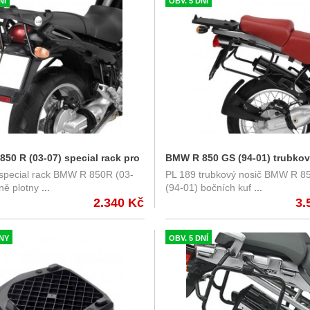
NÍ
OBV. 5 DNÍ
50 R (03-07) special rack pro
BMW R 850 GS (94-01) trubkov
special rack BMW R 850R (03-
PL 189 trubkový nosič BMW R 
y Givi SR683
nosič Givi PL189
ně plotny
...
(94-01) bočních kuf
...
2.340 Kč
3.
DNY
OBV. 5 DNÍ