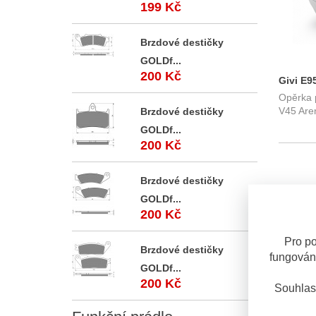
199 Kč
Brzdové destičky
GOLDf...
200 Kč
Givi E9
Opěrka 
E52
V45 Are
Brzdové destičky
GOLDf...
200 Kč
Brzdové destičky
GOLDf...
200 Kč
Pro po
Brzdové destičky
fungován
GOLDf...
200 Kč
Souhlas