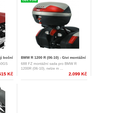
OBV. 5 DNÍ
ý boční
BMW R 1200 R (06-10) - Givi montážní
850GS
688 FZ montážní sada pro BMW R
sada pro Monorack 688 FZ
1200R (06-10), nelze m
...
515 Kč
2.099 Kč