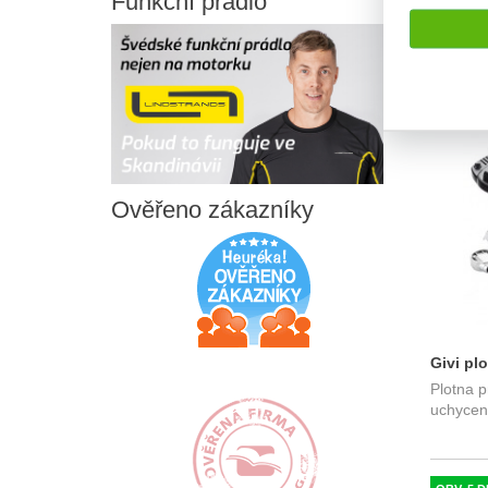
Funkční
prádlo
SKLADE
Ověřeno
zákazníky
Givi pl
Plotna 
Givi ř
uchycen