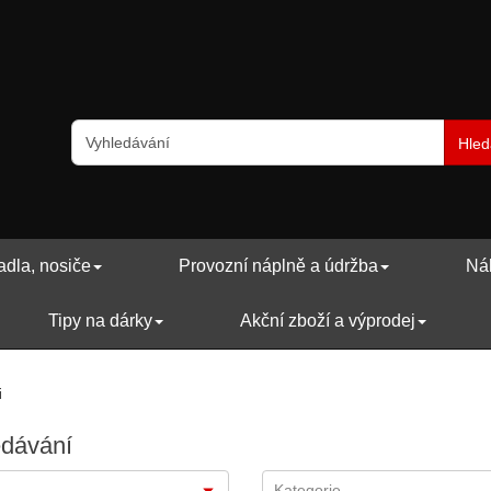
Hled
adla, nosiče
Provozní náplně a údržba
Náh
Tipy na dárky
Akční zboží a výprodej
i
edávání