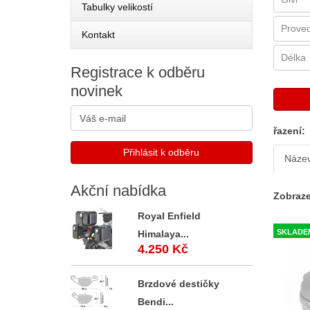
Tabulky velikostí
Kontakt
Registrace
k odběru
novinek
řazení:
Náze
Akční
nabídka
Zobraze
Royal Enfield
SKLADE
Himalaya...
4.250 Kč
Brzdové destičky
Bendi...