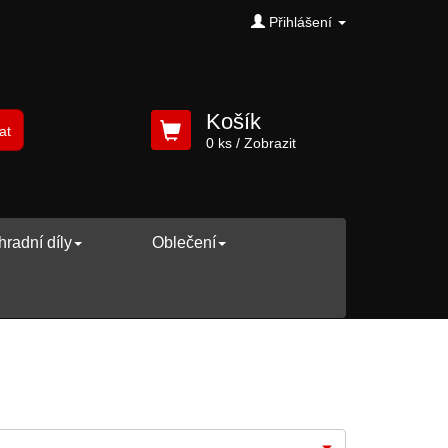
Přihlášení
Košík
at
0 ks
/ Zobrazit
radní díly
Oblečení