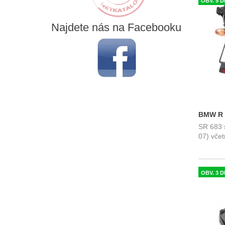
OBV. 5 D
Najdete
nás na Facebooku
BMW R 8
SR 683 
Monoke
07) včet
OBV. 3 