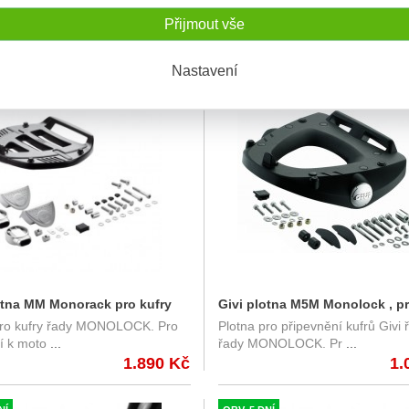
Přijmout vše
Nastavení
M
SKLADEM
otna MM Monorack pro kufry
Givi plotna M5M Monolock , pr
pro kufry řady MONOLOCK. Pro
Plotna pro připevnění kufrů Givi 
ady MONOLOCK
GIVI řady Monolock
í k moto
...
řady MONOLOCK. Pr
...
1.890 Kč
1.