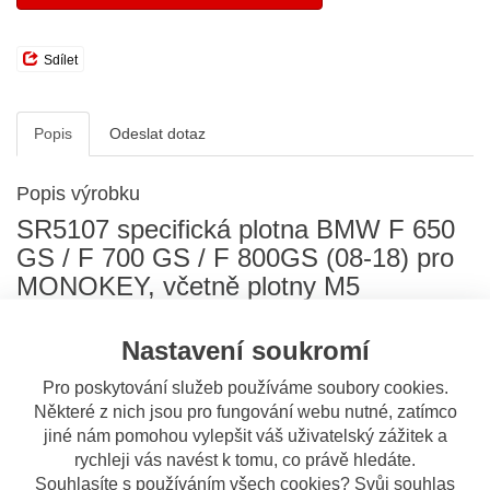
Sdílet
Popis
Odeslat dotaz
Popis výrobku
SR5107 specifická plotna BMW F 650
GS / F 700 GS / F 800GS (08-18) pro
MONOKEY, včetně plotny M5
E 194
nelze
kombinovat s montáží bočních nosičů PL 690.
Pro kombinaci s nosičem bočních kufrů použijte nosič PLR5103
Nastavení soukromí
Pro poskytování služeb používáme soubory cookies.
Montážní návod
Některé z nich jsou pro fungování webu nutné, zatímco
jiné nám pomohou vylepšit váš uživatelský zážitek a
S tímto výrobkem si ostatní také
rychleji vás navést k tomu, co právě hledáte.
objednávají
Souhlasíte s používáním všech cookies? Svůj souhlas