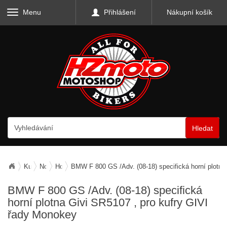
Menu
Přihlášení
Nákupní košík
Hledat
Kufry, zavazadla, nosiče
Nosiče zavazadel
Horní nosiče
BMW F 800 GS /Adv. (08-18) specifická horní plotna
BMW F 800 GS /Adv. (08-18) specifická
horní plotna Givi SR5107
, pro kufry GIVI
řady Monokey