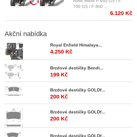
nosič GIVI PLR5103 pro
nosič BMW F 650 GS / F
700 GS / F 800
...
kufry řady Givi Monokey
6.120 Kč
Akční
nabídka
Royal Enfield Himalaya...
4.250 Kč
Brzdové destičky Bendi...
199 Kč
Brzdové destičky GOLDf...
200 Kč
Brzdové destičky GOLDf...
200 Kč
Brzdové destičky GOLDf...