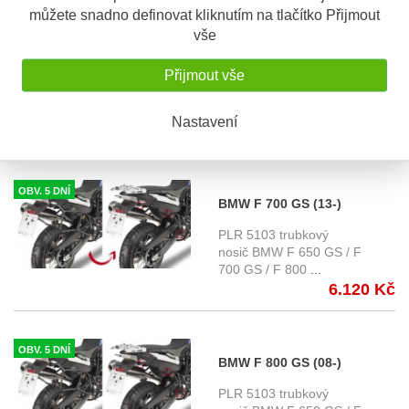
můžete snadno definovat kliknutím na tlačítko Přijmout
OBV. 5 DNÍ
vše
BMW F 650 GS (08-)
demontovatelný boční
Přijmout vše
PLR 5103 trubkový
nosič GIVI PLR5103 pro
nosič BMW F 650 GS / F
700 GS / F 800
...
kufry řady Givi Monokey
Nastavení
6.120 Kč
OBV. 5 DNÍ
BMW F 700 GS (13-)
demontovatelný boční
PLR 5103 trubkový
nosič GIVI PLR5103 pro
nosič BMW F 650 GS / F
700 GS / F 800
...
kufry řady Givi Monokey
6.120 Kč
OBV. 5 DNÍ
BMW F 800 GS (08-)
demontovatelný boční
PLR 5103 trubkový