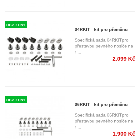
OBV. 3 DNY
04RKIT - kit pro přeměnu
bočního nosiče Givi
Specifická sada 04RKITpro
PLX5138 na
přestavbu pevného nosiče na
r
...
demontovatelnou verzi
2.099 Kč
OBV. 3 DNY
06RKIT - kit pro přeměnu
bočního nosiče Givi PLX na
Specifická sada 06RKITpro
demontovatelnou verzi
přestavbu pevného nosiče na
r
...
1.900 Kč