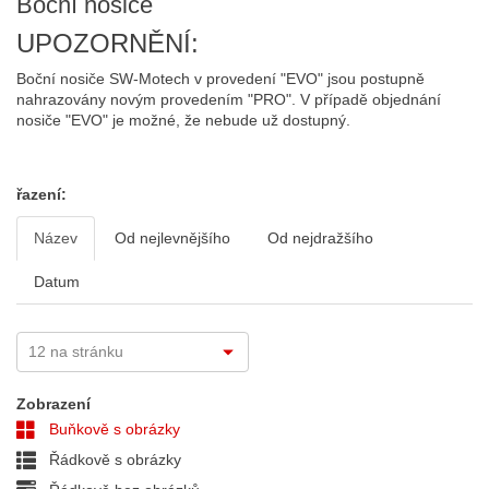
Boční nosiče
UPOZORNĚNÍ:
Boční nosiče SW-Motech v provedení "EVO" jsou postupně
nahrazovány novým provedením "PRO". V případě objednání
nosiče "EVO" je možné, že nebude už dostupný.
řazení:
Název
Od nejlevnějšího
Od nejdražšího
Datum
Zobrazení
Buňkově s obrázky
Řádkově s obrázky