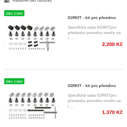
Řádkově bez obrázků
OBV. 3 DNY
01RKIT - kit pro přeměnu
bočního nosiče na
Specifická sada 01RKITpro
demontovatelnou verzi
přestavbu pevného nosiče na
r
...
2.200 Kč
OBV. 3 DNY
02RKIT - kit pro přeměnu
bočního nosiče Givi PLX na
Specifická sada 02RKITpro
demontovatelnou verzi
přestavbu pevného nosiče na
r
...
1.370 Kč