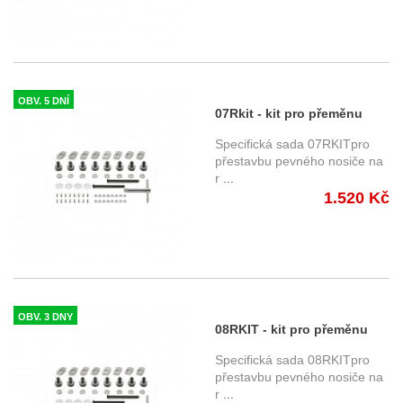
OBV. 5 DNÍ
07Rkit - kit pro přeměnu
bočního nosiče Givi PLX na
Specifická sada 07RKITpro
demontovatelnou verzi
přestavbu pevného nosiče na
r
...
1.520 Kč
OBV. 3 DNY
08RKIT - kit pro přeměnu
bočního nosiče Givi
Specifická sada 08RKITpro
PLO8400MK nebo
přestavbu pevného nosiče na
r
...
PLO8400CAM na