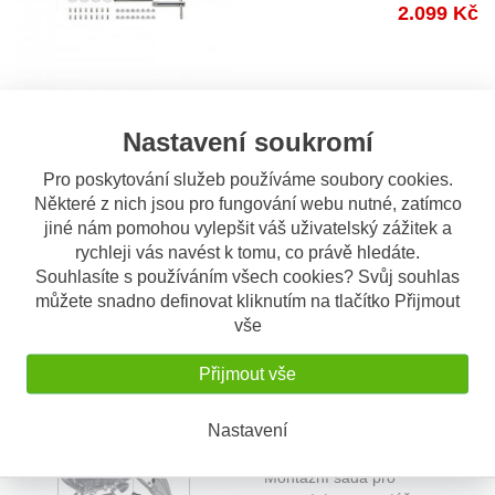
2.099 Kč
demontovatelnou verzi
Nastavení soukromí
OBV. 5 DNÍ
1179KIT sada pro
Pro poskytování služeb používáme soubory cookies.
Některé z nich jsou pro fungování webu nutné, zatímco
samostatnou montáž
Specifická sada pro montáž
jiné nám pomohou vylepšit váš uživatelský zážitek a
PLO1179MK, PLO1179CAM
PLO1179MK - PLO1179CAM -
rychleji vás navést k tomu, co právě hledáte.
PLO
...
bez 1179FZ
Souhlasíte s používáním všech cookies? Svůj souhlas
820 Kč
můžete snadno definovat kliknutím na tlačítko Přijmout
vše
Přijmout vše
OBV. 5 DNÍ
Nastavení
1192KIT sada pro montáž
PLO1192MK, PLO1192CAM
Montážní sada pro