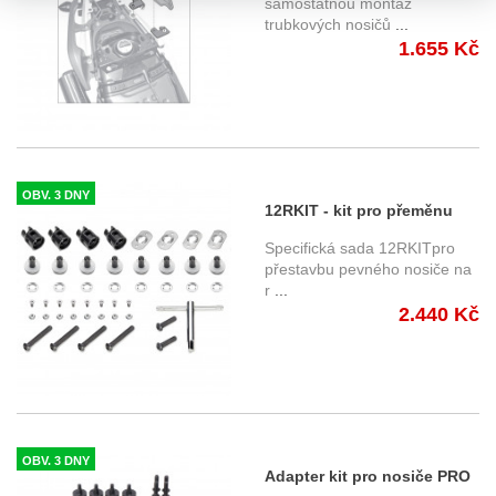
nebo PLX1192 bez 1192FZ
samostatnou montáž
trubkových nosičů
...
pro Honda NC 750 X (21-)
1.655 Kč
OBV. 3 DNY
12RKIT - kit pro přeměnu
bočního nosiče Givi
Specifická sada 12RKITpro
PLO1201MK nebo
přestavbu pevného nosiče na
r
...
PLO1201CAM na
2.440 Kč
demontovatelnou verzi
OBV. 3 DNY
Adapter kit pro nosiče PRO