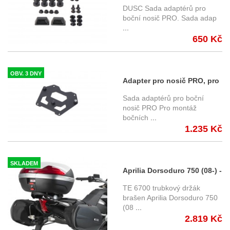
na kufry DUSC
DUSC Sada adaptérů pro
KFT.00.152.36000
boční nosič PRO. Sada adap
...
650 Kč
OBV. 3 DNY
Adapter pro nosič PRO, pro
použítí zavazadel na
Sada adaptérů pro boční
uchycení SLC
nosič PRO Pro montáž
bočních
...
KFT.00.152.36500
1.235 Kč
SKLADEM
Aprilia Dorsoduro 750 (08-) -
držák bočních brašen
TE 6700 trubkový držák
EASYLOCK, Givi TE6700
brašen Aprilia Dorsoduro 750
(08
...
2.819 Kč