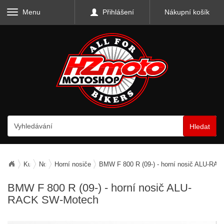
Menu
Přihlášení
Nákupní košík
Hledat
Kufry, zavazadla, nosiče
Nosiče zavazadel
Horní nosiče
BMW F 800 R (09-) - horní nosič ALU-RA
BMW F 800 R (09-) - horní nosič ALU-
RACK SW-Motech