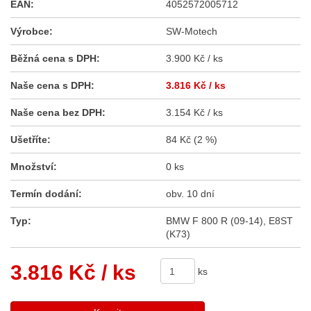
EAN:
4052572005712
Výrobce:
SW-Motech
Běžná cena s DPH:
3.900 Kč / ks
Naše cena s DPH:
3.816 Kč
/ ks
Naše cena bez DPH:
3.154 Kč / ks
Ušetříte:
84 Kč (2 %)
Množství:
0 ks
Termín dodání:
obv. 10 dní
Typ:
BMW F 800 R (09-14), E8ST
(K73)
3.816 Kč
/ ks
ks