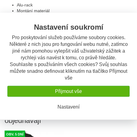
Alu-rack
Montání materiál
Montážní návod
K nosiči je třeba přiobjednat adaptér dle
Nastavení soukromí
typu kufru:
Pro poskytování služeb používáme soubory cookies.
Některé z nich jsou pro fungování webu nutné, zatímco
GIVI / KAPPA typ monokey
GIVI / KAPPA typ monolock
jiné nám pomohou vylepšit váš uživatelský zážitek a
HEPCO & BECKER
rychleji vás navést k tomu, co právě hledáte.
KRAUSER
Souhlasíte s používáním všech cookies? Svůj souhlas
SHAD
můžete snadno definovat kliknutím na tlačítko Přijmout
TRAX
vše
univerzální
Přijmout vše
Montážní návod
Nastavení
S tímto výrobkem si ostatní také
objednávají
OBV. 5 DNÍ