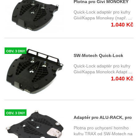
Plotna pro Givi MONOKEY
na Alu-Rack
Quick-Lock adaptér pro kufry
GPT.00.152.40501/B
Givi/Kappa Monokey (např.
...
1.040 Kč
OBV. 3 DNY
SW-Motech Quick-Lock
adaptér Givi/Kappa
Quick-Lock adaptér pro kufry
Monolock GPT.00.152.406
Givi/Kappa Monolock Adapt
...
1.040 Kč
OBV. 3 DNY
Adaptér pro ALU-RACK, pro
horní kufry TRAX
Plotna pro uchycení horního
kufru TRAX od SW-Motech na