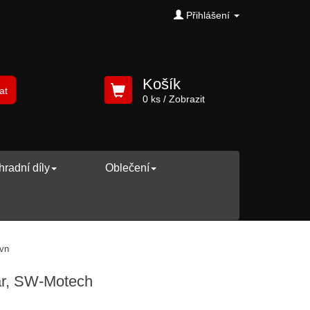
Přihlášení
Košík
at
0 ks
/ Zobrazit
radní díly
Oblečení
s vnitřním průměrem 12 mm, pár, SW-Motech
ár, SW-Motech