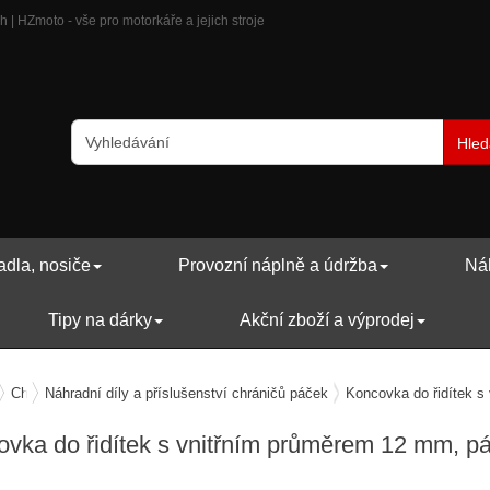
| HZmoto - vše pro motorkáře a jejich stroje
Hled
adla, nosiče
Provozní náplně a údržba
Náh
Tipy na dárky
Akční zboží a výprodej
avení motocyklu
Chrániče rukou / páček
Náhradní díly a příslušenství chráničů páček
Koncovka do řidítek 
vka do řidítek s vnitřním průměrem 12 mm, p