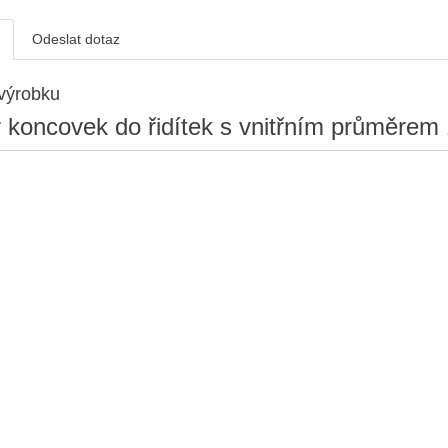
Odeslat dotaz
výrobku
r koncovek do řidítek s vnitřním průměre