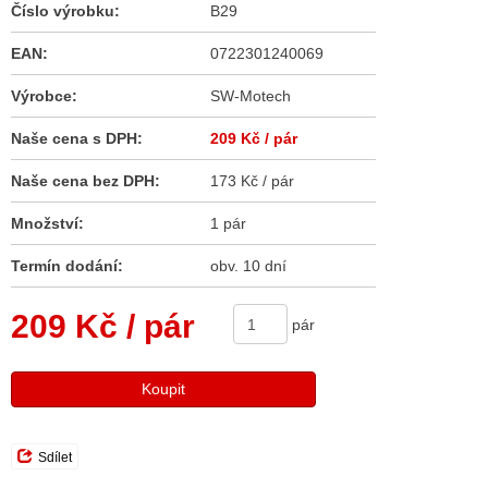
Číslo výrobku:
B29
EAN:
0722301240069
Výrobce:
SW-Motech
Naše cena s DPH:
209 Kč
/ pár
Naše cena bez DPH:
173 Kč / pár
Množství:
1 pár
Termín dodání:
obv. 10 dní
209 Kč
/ pár
pár
Koupit
Sdílet