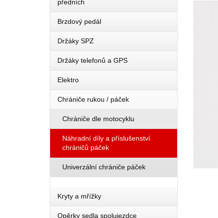
předních
Brzdový pedál
Držáky SPZ
Držáky telefonů a GPS
Elektro
Chrániče rukou / páček
Chrániče dle motocyklu
Náhradní díly a příslušenství
chráničů páček
Univerzální chrániče páček
Kryty a mřížky
Opěrky sedla spolujezdce