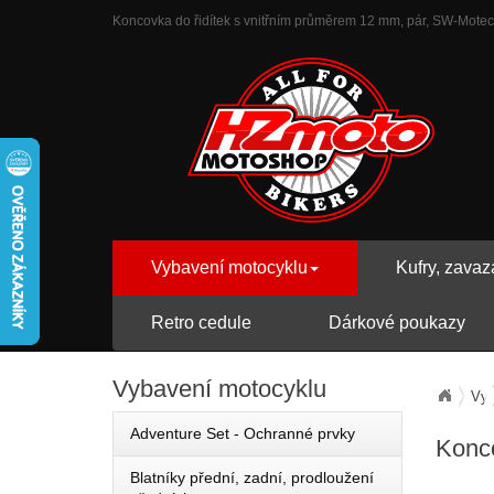
Koncovka do řidítek s vnitřním průměrem 12 mm, pár, SW-Motech 
Vybavení motocyklu
Kufry, zavaz
Retro cedule
Dárkové poukazy
Vybavení
motocyklu
Vyb
Adventure Set - Ochranné prvky
Konco
Blatníky přední, zadní, prodloužení