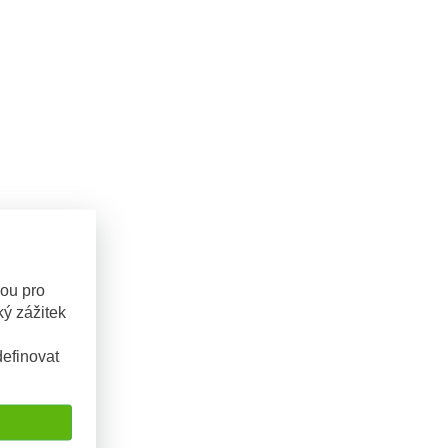
sou pro
ý zážitek
efinovat