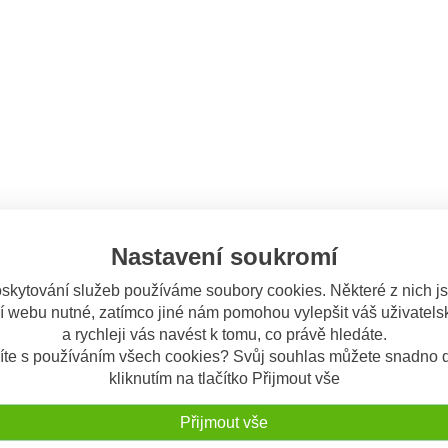
Nastavení soukromí
skytování služeb používáme soubory cookies. Některé z nich j
í webu nutné, zatímco jiné nám pomohou vylepšit váš uživatelsk
a rychleji vás navést k tomu, co právě hledáte.
íte s používáním všech cookies? Svůj souhlas můžete snadno d
kliknutím na tlačítko Přijmout vše
Přijmout vše