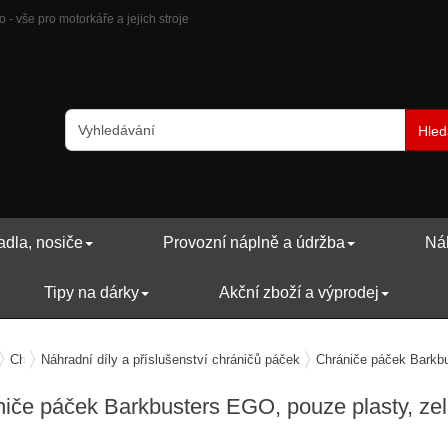
- vše pro motorkáře a jejich stroje
Hled
adla, nosiče
Provozní náplně a údržba
Náh
Tipy na dárky
Akční zboží a výprodej
avení motocyklu
Chrániče rukou / páček
Náhradní díly a příslušenství chráničů páček
Chrániče páček Barkbu
iče páček Barkbusters EGO, pouze plasty, ze