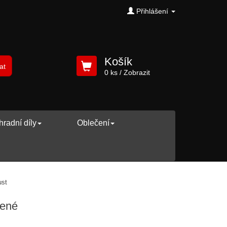
Přihlášení
Košík
at
0 ks
/ Zobrazit
radní díly
Oblečení
sters EGO, pouze plasty, zelené
lené