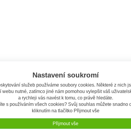
Nastavení soukromí
skytování služeb používáme soubory cookies. Některé z nich j
í webu nutné, zatímco jiné nám pomohou vylepšit váš uživatelsk
a rychleji vás navést k tomu, co právě hledáte.
íte s používáním všech cookies? Svůj souhlas můžete snadno d
kliknutím na tlačítko Přijmout vše
Přijmout vše