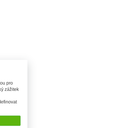
sou pro
ý zážitek
efinovat