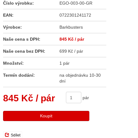
Číslo výrobku:
EGO-003-00-GR
EAN:
0722301241172
Výrobce:
Barkbusters
Naše cena s DPH:
845 Kč
/ pár
Naše cena bez DPH:
699 Kč / pár
Množství:
1 pár
Termín dodání:
na objednávku 10-30
dní
845 Kč
/ pár
pár
Koupit
Sdílet