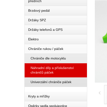
předních
Brzdový pedál
Držáky SPZ
Držáky telefonů a GPS
Elektro
Chrániče rukou / páček
Chrániče dle motocyklu
Náhradní díly a příslušenství
chráničů páček
Univerzální chrániče páček
Kryty a mřížky
Opěrky sedla spolujezdce