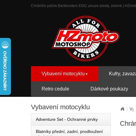
Chrániče páček Barkbusters EGO, pouze plasty, zelené | HZmoto 
Vybavení motocyklu
Kufry, zavaz
Retro cedule
Dárkové poukazy
Vybavení
motocyklu
Vyb
Adventure Set - Ochranné prvky
Chrán
Blatníky přední, zadní, prodloužení