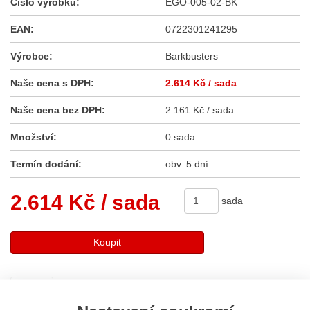
Číslo výrobku:
EGO-005-02-BK
EAN:
0722301241295
Výrobce:
Barkbusters
Naše cena s DPH:
2.614 Kč
/ sada
Naše cena bez DPH:
2.161 Kč / sada
Množství:
0 sada
Termín dodání:
obv. 5 dní
2.614 Kč
/ sada
sada
Koupit
Sdílet