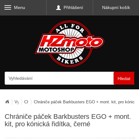
Menu
Přihlášení
Nákupní košík
Hledat
Vybavení motocyklu
Chrániče rukou / páček
Chrániče páček Barkbusters EGO + mont. kit, pro kónická 
Chrániče páček Barkbusters EGO + mont.
kit, pro kónická řidítka, černé