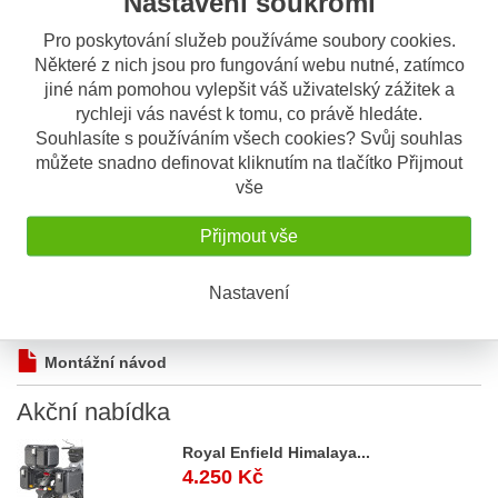
Nastavení soukromí
Popis
Odeslat dotaz
Pro poskytování služeb používáme soubory cookies.
Některé z nich jsou pro fungování webu nutné, zatímco
jiné nám pomohou vylepšit váš uživatelský zážitek a
Popis výrobku
rychleji vás navést k tomu, co právě hledáte.
Chrániče páček Barkubsters EGO
Souhlasíte s používáním všech cookies? Svůj souhlas
včetně montážního materiálu, pro
můžete snadno definovat kliknutím na tlačítko Přijmout
kónická řidítka
vše
Kompletní sada: plasty, hliníková konstrukce, montážní
Přijmout vše
materiál
Pro kuželová (kónická) řídítka
Montážní návod
Nastavení
Montážní návod
Akční
nabídka
Royal Enfield Himalaya...
4.250 Kč