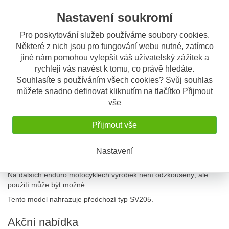
Popis výrobku
Nastavení soukromí
GIVI tankruksak EA 110B, řada
výrobků EASY
Pro poskytování služeb používáme soubory cookies.
Některé z nich jsou pro fungování webu nutné, zatímco
Konec výroby, nedostupné
jiné nám pomohou vylepšit váš uživatelský zážitek a
Rychloupínací
rychleji vás navést k tomu, co právě hledáte.
Rozšiřovací - max. objem 25 litrů
Souhlasíte s používáním všech cookies? Svůj souhlas
Rozměry (300 x 200 až 310 x 250 mm)
můžete snadno definovat kliknutím na tlačítko Přijmout
Slída na mapu
Popruhy přes rameno a pláštěnka (lze použít jako ruksak)
vše
Upínání na nádrž pomocí tří popruhů
Voděodolné zipy
Přijmout vše
Základna je konstruována na enduro motocykly.
Odzkoušené motocykly: BMW R 1200 GS, Honda Transalp,
Nastavení
Suzuki DL 650 / 1000 V-Strom, Yamaha XT 1200 Z Super Tenere,
Kawasaki Versys 650
Na dalších enduro motocyklech výrobek není odzkoušený, ale
použití může být možné.
Tento model nahrazuje předchozí typ SV205.
Akční
nabídka