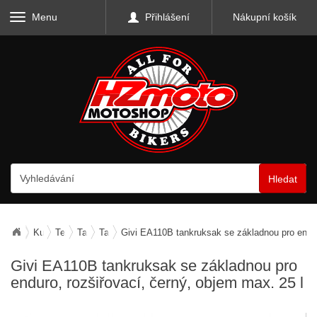
Menu
Přihlášení
Nákupní košík
Hledat
Kufry, zavazadla, nosiče
Textilní zavazadla
Tankvaky
Tankvaky s popruhy
Givi EA110B tankruksak se základnou pro endur
Givi EA110B tankruksak se základnou pro
enduro, rozšiřovací, černý, objem max. 25 l