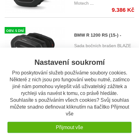
Motech
...
objem 2 x 15 až 20 l.
9.386 Kč
OBV. 5 DNÍ
BMW R 1200 RS (15-) -
boční brašny BLAZE PRO s
Sada bočních brašen BLAZE
podpěrami, SW-Motech
PRO s podpěrami - SW-
Motech
...
objem 2 x 15 až 20 l.
Nastavení soukromí
9.386 Kč
Pro poskytování služeb používáme soubory cookies.
Některé z nich jsou pro fungování webu nutné, zatímco
OBV. 5 DNÍ
jiné nám pomohou vylepšit váš uživatelský zážitek a
BMW R 1250 R (19-) - boční
rychleji vás navést k tomu, co právě hledáte.
brašny BLAZE PRO s
Souhlasíte s používáním všech cookies? Svůj souhlas
Sada bočních brašen BLAZE
podpěrami, SW-Motech
PRO s podpěrami - SW-
můžete snadno definovat kliknutím na tlačítko Přijmout
Motech
...
vše
objem 2 x 15 až 20 l.
9.386 Kč
Přijmout vše