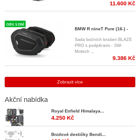
11.600 Kč
OBV. 5 DNÍ
BMW R nineT Pure (16-) -
boční brašny BLAZE PRO s
Sada bočních brašen BLAZE
podpěrami, SW-Motech
PRO s podpěrami - SW-
Motech
...
objem 2 x 15 až 20 l.
9.386 Kč
Zobrazit více
Akční
nabídka
Royal Enfield Himalaya...
4.250 Kč
Brzdové destičky Bendi...