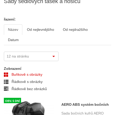
Sady sedlových tašek a nosičů
řazení:
Název
Od nejlevnějšího
Od nejdražšího
Datum
Zobrazení
Buňkově s obrázky
Řádkově s obrázky
Řádkově bez obrázků
OBV. 5 DNÍ
AERO ABS systém bočních
kufrů 2x25 l. Ducati DesertX
Sada bočních kufrů AERO