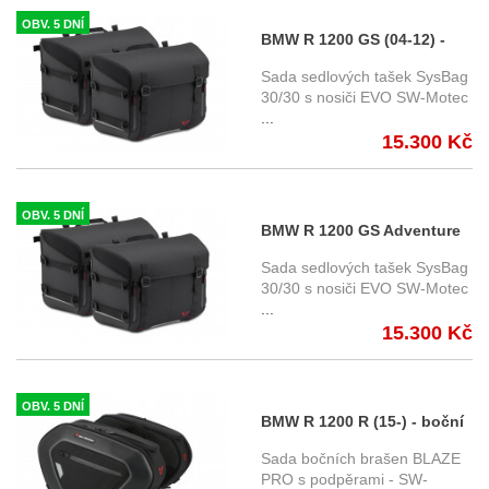
OBV. 5 DNÍ
BMW R 1200 GS (04-12) -
Sada nosičů a brašen
Sada sedlových tašek SysBag
SysBag, SW-Motech
30/30 s nosiči EVO SW-Motec
...
15.300 Kč
OBV. 5 DNÍ
BMW R 1200 GS Adventure
(06-12) - Sada nosičů a
Sada sedlových tašek SysBag
brašen SysBag, SW-Motech
30/30 s nosiči EVO SW-Motec
...
15.300 Kč
OBV. 5 DNÍ
BMW R 1200 R (15-) - boční
brašny BLAZE PRO s
Sada bočních brašen BLAZE
podpěrami, SW-Motech
PRO s podpěrami - SW-