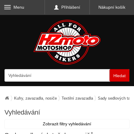
Menu
Přihlášení
Nákupní košík
Hledat
Kufry, zavazadla, nosiče
Textilní zavazadla
Sady sedlových taše
Vyhledávání
Zobrazit filtry vyhledávání