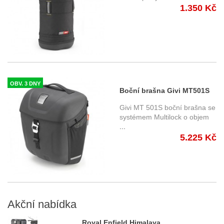
1.350 Kč
OBV. 3 DNY
Boční brašna Givi MT501S
Multilock, 1 ks
Givi MT 501S boční brašna se
systémem Multilock o objem
...
5.225 Kč
Akční
nabídka
Royal Enfield Himalaya...