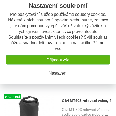
Nastavení soukromí
Montážní návod
Pro poskytování služeb používáme soubory cookies.
S tímto výrobkem si ostatní také
Některé z nich jsou pro fungování webu nutné, zatímco
objednávají
jiné nám pomohou vylepšit váš uživatelský zážitek a
rychleji vás navést k tomu, co právě hledáte.
OBV. 5 DNÍ
Souhlasíte s používáním všech cookies? Svůj souhlas
Givi MT505 tankvak,
můžete snadno definovat kliknutím na tlačítko Přijmout
uchycení tanklock, 5 litrů
Givi MT 505 tankvak, objem 5
vše
litrů. Uchycení na objímku
...
2.250 Kč
Přijmout vše
Nastavení
OBV. 5 DNÍ
Givi MT503 rolovací válec, 4
litry
Givi MT 503 rolovací válec na
sedlo spolujezdce nebo vi
...