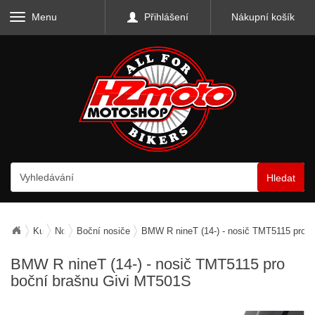
Menu
Přihlášení
Nákupní košík
Hledat
Kufry, zavazadla, nosiče
Nosiče zavazadel
Boční nosiče
BMW R nineT (14-) - nosič TMT5115 pro 
BMW R nineT (14-) - nosič TMT5115 pro
boční brašnu Givi MT501S