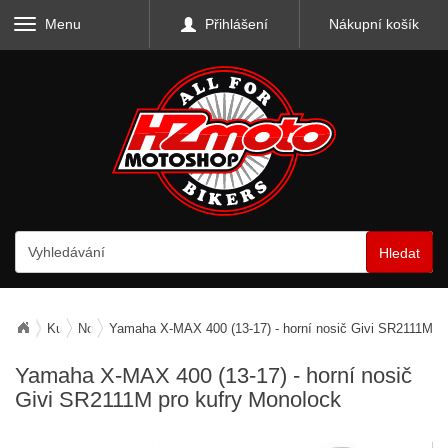
Menu
Přihlášení
Nákupní košík
Hledat
Kufry, zavazadla, nosiče
Nosiče zavazadel
Yamaha X-MAX 400 (13-17) - horní nosič Givi SR2111M pr
Yamaha X-MAX 400 (13-17) - horní nosič
Givi SR2111M pro kufry Monolock