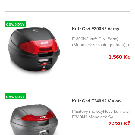
OBV. 3 DNY
Kufr Givi E300N2 černý,
objem 30 ltr
E 300N2 kufr GIVI černý
(Monolock s vlastní plotnou), o
...
1.560 Kč
OBV. 3 DNY
Kufr Givi E340N2 Vision
nelakovaný
Plastový motocyklový kufr Givi
E340N2 Monolock Sy
...
2.230 Kč