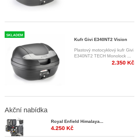
SKLADEM
Kufr Givi E340NT2 Vision
nelakovaný 34 l.
Plastový motocyklový kufr Givi
E340NT2 TECH Monolock
...
2.350 Kč
Akční
nabídka
Royal Enfield Himalaya...
4.250 Kč