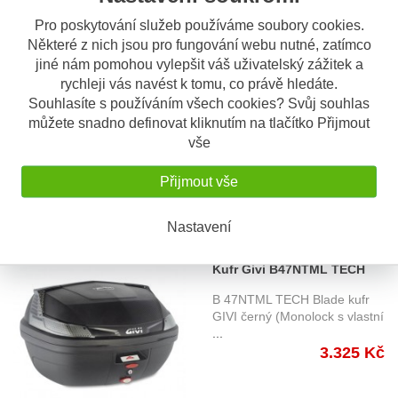
Pro poskytování služeb používáme soubory cookies.
Některé z nich jsou pro fungování webu nutné, zatímco
OBV. 3 DNY
Kufr Givi B47NML Blade
jiné nám pomohou vylepšit váš uživatelský zážitek a
rychleji vás navést k tomu, co právě hledáte.
B 47NML Blade kufr GIVI
Souhlasíte s používáním všech cookies? Svůj souhlas
černý (Monolock s vlastní
plotn
...
můžete snadno definovat kliknutím na tlačítko Přijmout
3.325 Kč
vše
Přijmout vše
Nastavení
SKLADEM
Kufr Givi B47NTML TECH
Blade
B 47NTML TECH Blade kufr
GIVI černý (Monolock s vlastní
...
3.325 Kč